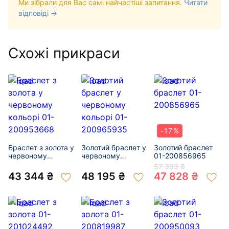
Ми зібрали для Вас самі найчастіші запитання.
Читати
відповіді →
Схожі прикраси
-17%
Браслет з золота у
Золотий браслет у
Золотий браслет
червоному
червоному
01-200856965
кольорі 01-
кольорі 01-
57 393 ₴
200953668
200965935
43 344 ₴
48 195 ₴
47 828 ₴