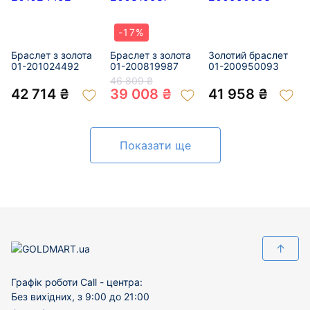
-17%
Браслет з золота
Браслет з золота
Золотий браслет
01-201024492
01-200819987
01-200950093
46 809 ₴
42 714 ₴
39 008 ₴
41 958 ₴
Показати ще
↑
Графік роботи Call - центра:
Без вихідних, з 9:00 до 21:00