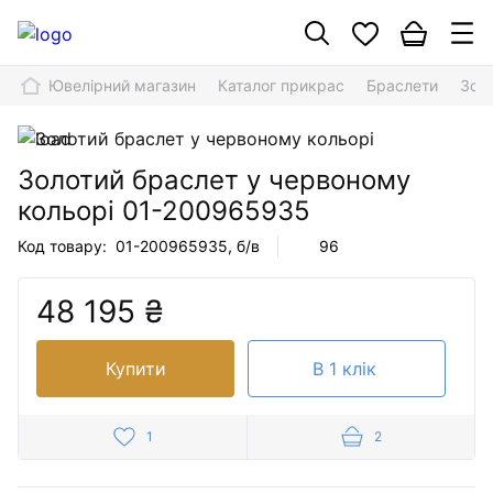
Ювелірний магазин
Каталог прикрас
Браслети
Зол
Золотий браслет у червоному
кольорі
01-200965935
Код товару:
01-200965935
, б/в
96
48 195 ₴
Купити
В 1 клік
1
2