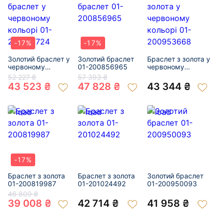
-17%
-17%
Золотий браслет у
Золотий браслет
Браслет з золота у
червоному
01-200856965
червоному
кольорі 01-
кольорі 01-
52 227 ₴
57 393 ₴
200810724
200953668
43 523 ₴
47 828 ₴
43 344 ₴
-17%
Браслет з золота
Браслет з золота
Золотий браслет
01-200819987
01-201024492
01-200950093
46 809 ₴
39 008 ₴
42 714 ₴
41 958 ₴