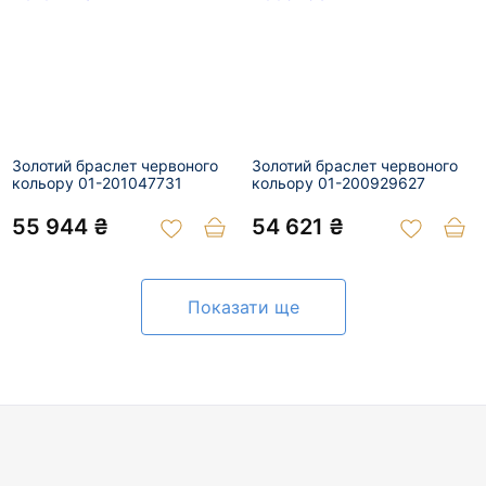
Золотий браслет червоного
Золотий браслет червоного
кольору 01-201047731
кольору 01-200929627
55 944 ₴
54 621 ₴
Показати ще