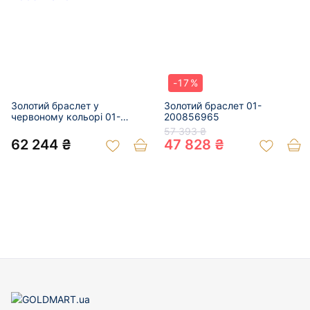
-17%
Золотий браслет у
Золотий браслет 01-
червоному кольорі 01-
200856965
200971640
57 393 ₴
62 244 ₴
47 828 ₴