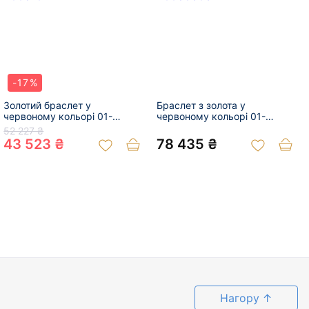
-17%
Золотий браслет у
Браслет з золота у
червоному кольорі 01-
червоному кольорі 01-
200810724
200863032
52 227 ₴
43 523 ₴
78 435 ₴
Нагору
↑