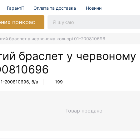
Гарантії
Оплата та доставка
Новини
рних прикрас
отий браслет у червоному кольорі 01-200810696
тий браслет у червоному 
00810696
01-200810696
, б/в
199
Товар продано