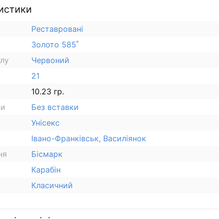
истики
Реставровані
Золото 585˚
алу
Червоний
21
10.23 гр.
ки
Без вставки
Унісекс
Івано-Франківськ, Василіянок
ня
Бісмарк
Карабін
Класичний