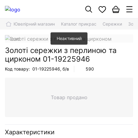
Ювелірний магазин
Каталог прикрас
Сережки
Золо
Неактивний
Золоті сережки з перлиною та
цирконом
01-19225946
Код товару:
01-19225946
, б/в
590
Товар продано
Характеристики