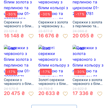
-30%
-30%
-17%
Сережки з
Сережки з золота
Сережки з золота
червоного з білим
у червоному з
з перлиною та
золота з перлиною
білим кольорі з
цирконом 01-
23 121 ₴
23 877 ₴
24 066 ₴
та цирконом 01-
перлиною та
200599781
16 148 ₴
16 676 ₴
20 055 ₴
200325053
цирконом 01-
19019269
-17%
-17%
-30%
Сережки з
Золоті сережки
Сережки з золота
червоного з білим
червоного з білим
червоного з білим
золота з перлиною
кольору з
кольору з
24 570 ₴
24 759 ₴
24 822 ₴
та цирконом 01-
перлиною та
перлиною та
20 475 ₴
20 633 ₴
17 336 ₴
200810671
цирконом 01-
цирконом 01-
200470014
200033533