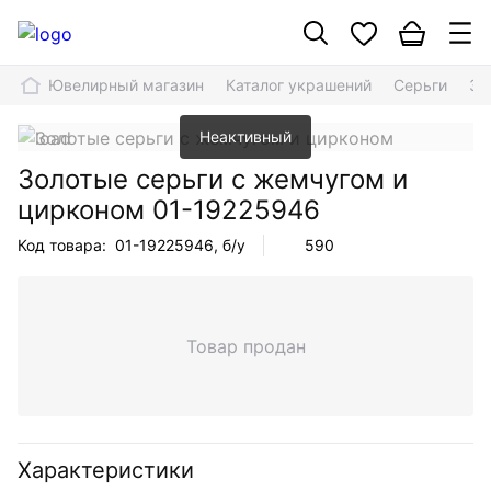
Ювелирный магазин
Каталог украшений
Серьги
Зо
Неактивный
Золотые серьги с жемчугом и
цирконом
01-19225946
Код товара:
01-19225946
, б/у
590
Товар продан
Характеристики