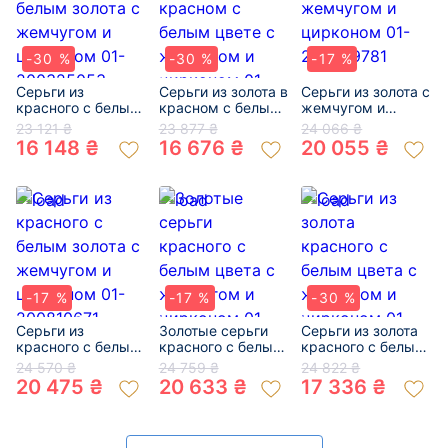
-30 %
-30 %
-17 %
Серьги из
Серьги из золота в
Серьги из золота с
красного с белым
красном с белым
жемчугом и
золота с
цвете с жемчугом
цирконом 01-
23 121 ₴
23 877 ₴
24 066 ₴
жемчугом и
и цирконом 01-
200599781
16 148 ₴
16 676 ₴
20 055 ₴
цирконом 01-
19019269
200325053
-17 %
-17 %
-30 %
Серьги из
Золотые серьги
Серьги из золота
красного с белым
красного с белым
красного с белым
золота с
цвета с жемчугом
цвета с жемчугом
24 570 ₴
24 759 ₴
24 822 ₴
жемчугом и
и цирконом 01-
и цирконом 01-
20 475 ₴
20 633 ₴
17 336 ₴
цирконом 01-
200470014
200033533
200810671