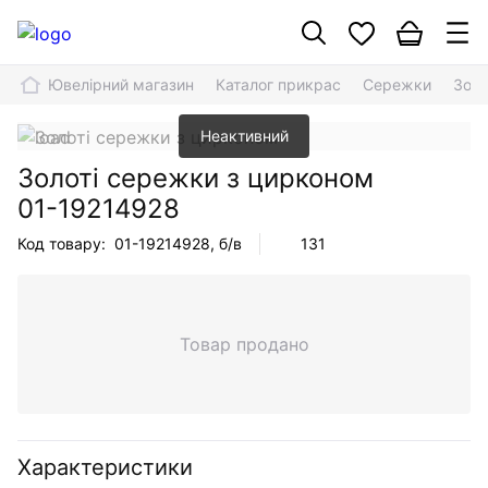
Ювелірний магазин
Каталог прикрас
Сережки
Золо
Неактивний
Золоті сережки з цирконом
01-19214928
Код товару:
01-19214928
, б/в
131
Товар продано
Характеристики