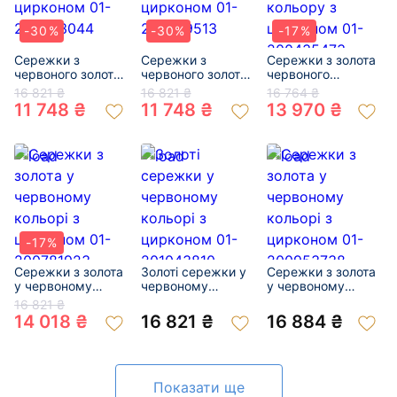
-30%
-30%
-17%
Сережки з
Сережки з
Сережки з золота
червоного золота
червоного золота
червоного
з цирконом 01-
з цирконом 01-
кольору з
16 821 ₴
16 821 ₴
16 764 ₴
200253044
200379513
цирконом 01-
11 748 ₴
11 748 ₴
13 970 ₴
200435473
-17%
Сережки з золота
Золоті сережки у
Сережки з золота
у червоному
червоному
у червоному
кольорі з
кольорі з
кольорі з
16 821 ₴
цирконом 01-
цирконом 01-
цирконом 01-
14 018 ₴
16 821 ₴
16 884 ₴
200781923
201043810
200953738
Показати ще