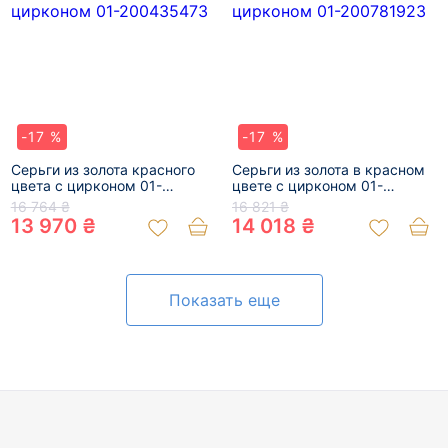
-17 %
-17 %
Серьги из золота красного
Серьги из золота в красном
цвета с цирконом 01-
цвете с цирконом 01-
200435473
200781923
16 764 ₴
16 821 ₴
13 970 ₴
14 018 ₴
Показать еще