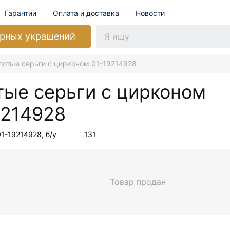
Гарантии
Оплата и доставка
Новости
рных украшений
лотые серьги с цирконом 01-19214928
тые серьги с цирконом
9214928
01-19214928
, б/у
131
Товар продан