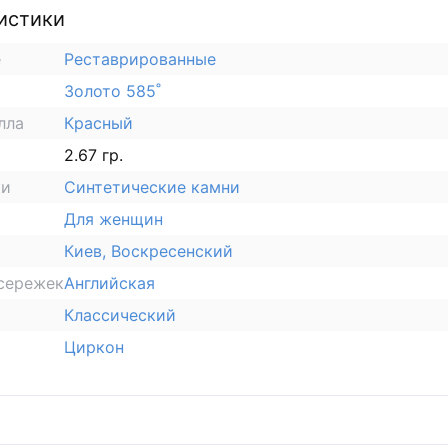
истики
е
Реставрированные
Золото 585˚
лла
Красный
2.67 гр.
ки
Синтетические камни
Для женщин
Киев, Воскресенский
сережек
Английская
Классический
Циркон