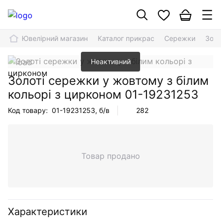
Ювелірний магазин
Каталог прикрас
Сережки
Золо
Неактивний
Золоті сережки у жовтому з білим
кольорі з цирконом
01-19231253
Код товару:
01-19231253
, б/в
282
Товар продано
Характеристики