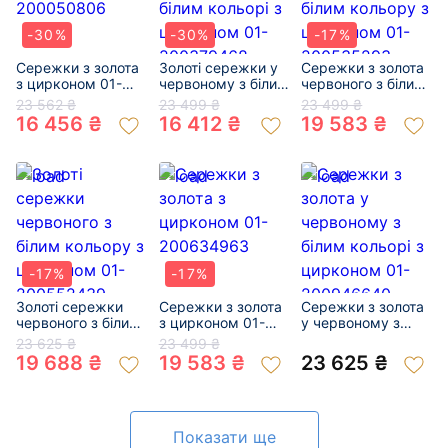
-30%
-30%
-17%
Сережки з золота
Золоті сережки у
Сережки з золота
з цирконом 01-
червоному з білим
червоного з білим
200050806
кольорі з
кольору з
23 562 ₴
23 499 ₴
23 499 ₴
цирконом 01-
цирконом 01-
16 456 ₴
16 412 ₴
19 583 ₴
200379468
200535293
-17%
-17%
Золоті сережки
Сережки з золота
Сережки з золота
червоного з білим
з цирконом 01-
у червоному з
кольору з
200634963
білим кольорі з
23 625 ₴
23 499 ₴
цирконом 01-
цирконом 01-
19 688 ₴
19 583 ₴
23 625 ₴
200552439
200946640
Показати ще