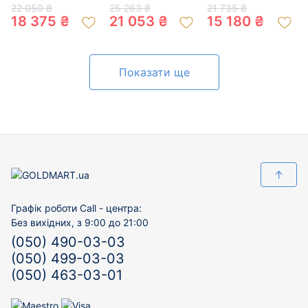
200761985
кольорі з
золота з цирконом
22 050 ₴
25 263 ₴
21 735 ₴
цирконом 01-
«Квітка» 01-
18 375 ₴
21 053 ₴
15 180 ₴
200397913
200364610
Показати ще
↑
Графік роботи Call - центра:
Без вихідних, з 9:00 до 21:00
(050) 490-03-03
(050) 499-03-03
(050) 463-03-01