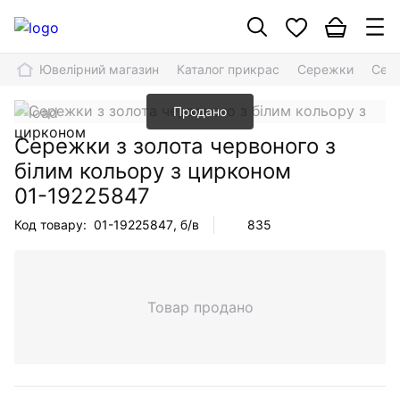
Ювелірний магазин
Каталог прикрас
Сережки
Сере
Продано
Сережки з золота червоного з
білим кольору з цирконом
01-19225847
Код товару:
01-19225847
, б/в
835
Товар продано