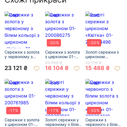
-30%
-30%
Сережки з золота
Сережки з золота
Золоті сережки з
у червоному з
з цирконом 01-
цирконом
білим кольорі з
200086275
«Квітка» 01-
23 058 ₴
22 176 ₴
цирконом
200324496
23 121 ₴
16 104 ₴
15 488 ₴
«Квітка» 01-
200946647
-17%
-17%
-30%
Сережки з золота
Золоті сережки у
Сережки з
з цирконом 01-
червоному з білим
червоного з білим