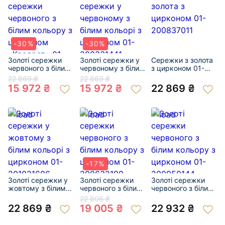
-30%
-30%
Золоті сережки
Золоті сережки у
Сережки з золота
червоного з білим
червоному з білим
з цирконом 01-
кольору з
кольорі з
200837011
22 869 ₴
22 869 ₴
цирконом
цирконом 01-
15 972 ₴
15 972 ₴
22 869 ₴
«Квадрат» 01-
200331441
200145466
-17%
Золоті сережки у
Золоті сережки
Золоті сережки
жовтому з білим
червоного з білим
червоного з білим
кольорі з
кольору з
кольору з
22 806 ₴
цирконом 01-
цирконом 01-
цирконом 01-
22 869 ₴
19 005 ₴
22 932 ₴
201021606
200632190
200950144