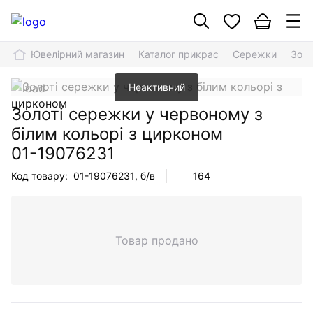
Ювелірний магазин
Каталог прикрас
Сережки
Золо
Неактивний
Золоті сережки у червоному з
білим кольорі з цирконом
01-19076231
Код товару:
01-19076231
, б/в
164
Товар продано