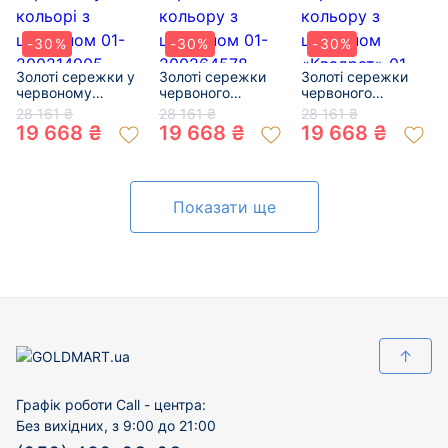
-30%
-30%
-30%
Золоті сережки у
Золоті сережки
Золоті сережки
червоному
червоного
червоного
кольорі з
кольору з
кольору з
28 161 ₴
28 161 ₴
28 161 ₴
цирконом 01-
цирконом 01-
цирконом
19 668 ₴
19 668 ₴
19 668 ₴
200214905
200264578
«Квадрат» 01-
200331337
Показати ще
↑
Графік роботи Call - центра:
Без вихідних, з 9:00 до 21:00