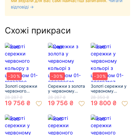
Ми зібрали для Вас самі найчастіші запитання.
Читати
відповіді →
Схожі прикраси
-30%
-30%
-30%
Золоті сережки
Сережки з золота
Золоті сережки у
червоного
у червоному
червоному
кольору з
кольорі з
кольорі з
28 287 ₴
28 287 ₴
28 350 ₴
цирконом 01-
цирконом 01-
цирконом 01-
19 756 ₴
19 756 ₴
19 800 ₴
19133786
200382510
200127167