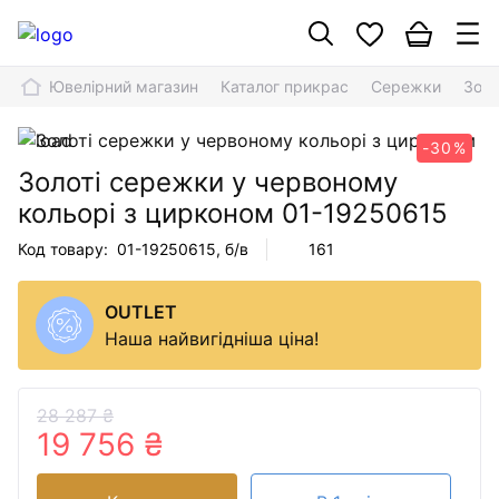
Ювелірний магазин
Каталог прикрас
Сережки
Золо
-30%
Золоті сережки у червоному
кольорі з цирконом
01-19250615
Код товару:
01-19250615
, б/в
161
OUTLET
Наша найвигідніша ціна!
28 287 ₴
19 756 ₴