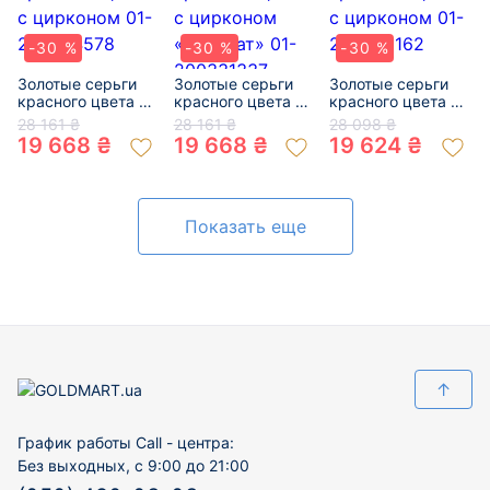
-30 %
-30 %
-30 %
Золотые серьги
Золотые серьги
Золотые серьги
красного цвета с
красного цвета с
красного цвета с
цирконом 01-
цирконом
цирконом 01-
28 161 ₴
28 161 ₴
28 098 ₴
200264578
«Квадрат» 01-
200086162
19 668 ₴
19 668 ₴
19 624 ₴
200331337
Показать еще
↑
График работы Call - центра:
Без выходных, с 9:00 до 21:00