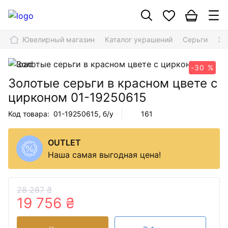
Ювелирный магазин
Каталог украшений
Серьги
Зо
-30 %
Золотые серьги в красном цвете с
цирконом
01-19250615
Код товара:
01-19250615
, б/у
161
OUTLET
Наша самая выгодная цена!
28 287 ₴
19 756 ₴