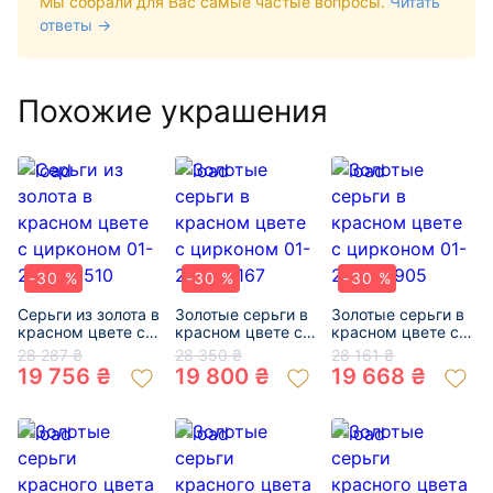
Мы собрали для Вас самые частые вопросы.
Читать
ответы →
Похожие украшения
-30 %
-30 %
-30 %
Серьги из золота в
Золотые серьги в
Золотые серьги в
красном цвете с
красном цвете с
красном цвете с
цирконом 01-
цирконом 01-
цирконом 01-
28 287 ₴
28 350 ₴
28 161 ₴
200382510
200127167
200214905
19 756 ₴
19 800 ₴
19 668 ₴