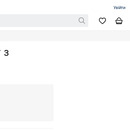
Увійти
 з