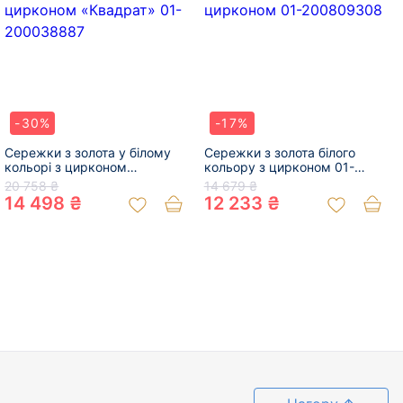
-30%
-17%
Сережки з золота у білому
Сережки з золота білого
кольорі з цирконом
кольору з цирконом 01-
«Квадрат» 01-200038887
200809308
20 758 ₴
14 679 ₴
14 498 ₴
12 233 ₴