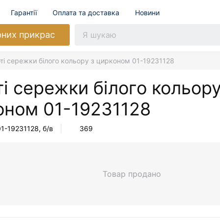
Гарантії
Оплата та доставка
Новини
рних прикрас
ті сережки білого кольору з цирконом 01-19231128
і сережки білого кольору
оном
01-19231128
01-19231128
, б/в
369
Товар продано