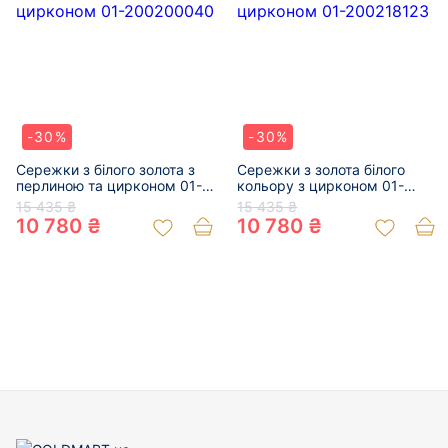
-30%
-30%
Сережки з білого золота з
Сережки з золота білого
перлиною та цирконом 01-
кольору з цирконом 01-
200200040
200218123
15 435 ₴
15 435 ₴
10 780 ₴
10 780 ₴