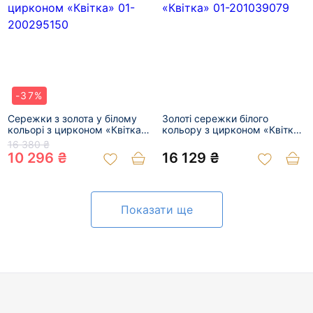
-37%
Сережки з золота у білому
Золоті сережки білого
кольорі з цирконом «Квітка»
кольору з цирконом «Квітка»
01-200295150
01-201039079
16 380 ₴
10 296 ₴
16 129 ₴
Показати ще