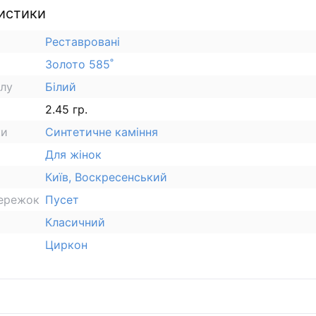
истики
Реставровані
Золото 585˚
алу
Білий
2.45 гр.
ки
Синтетичне каміння
Для жінок
Київ, Воскресенський
сережок
Пусет
Класичний
Циркон