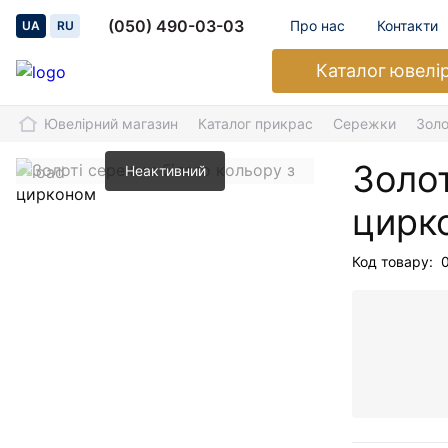
(050) 490-03-03
Про нас
Контакти
UA
RU
Каталог
ювелі
Ювелірний магазин
Каталог прикрас
Сережки
Золо
Золот
Неактивний
цирк
Код товару: