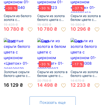
-30 %
-30 %
-37 %
Серьги из белого
Серьги из золота
Серьги из золота в
золота с
белого цвета с
белом цвете с
жемчугом и
цирконом 01-
цирконом
15 435 ₴
15 435 ₴
16 380 ₴
цирконом 01-
200218123
«Цветок» 01-
10 780 ₴
10 780 ₴
10 296 ₴
200200040
200295150
-30 %
-17 %
Золотые серьги
Серьги из золота в
Серьги из золота
белого цвета с
белом цвете с
белого цвета с
цирконом
цирконом
цирконом 01-
20 758 ₴
14 679 ₴
«Цветок» 01-
«Квадрат» 01-
200809308
16 129 ₴
14 498 ₴
12 233 ₴
201039079
200038887
Показать еще