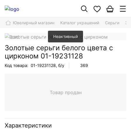
Ювелирный магазин
Каталог украшений
Серьги
Зо
Неактивный
Золотые серьги белого цвета с
цирконом
01-19231128
Код товара:
01-19231128
, б/у
369
Товар продан
Характеристики