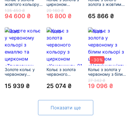
жовтого кольору з
цирконом
золота з жовтими
цирконом 01-
«Конюшина» 01-
діамантами та
135 450 ₴
20 160 ₴
200218130
200781886
перлиною 01-
94 600 ₴
16 800 ₴
65 866 ₴
200883387
-30%
Золоте кольє у
Кольє з золота
Кольє з золота у
червоному
червоного
червоному з білим
кольорі з емаллю
кольору з
кольорі з
27 342 ₴
та цирконом
цирконом
цирконом
15 939 ₴
25 074 ₴
19 096 ₴
«Трилисник» 01-
«Конюшина» 01-
«Нескінченність»
201021599
201021618
01-200299210
Показати ще