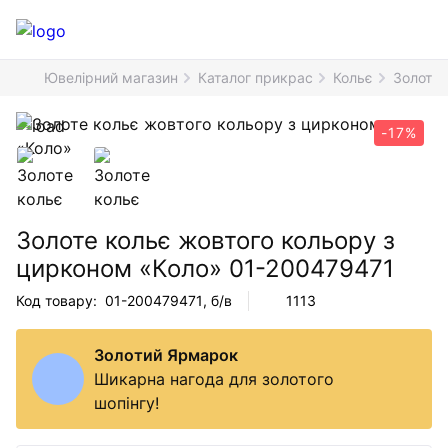
Ювелірний магазин
Каталог прикрас
Кольє
Золоте 
-17%
Золоте кольє жовтого кольору з
цирконом «Коло»
01-200479471
Код товару:
01-200479471
, б/в
1113
Золотий Ярмарок
Шикарна нагода для золотого
шопінгу!