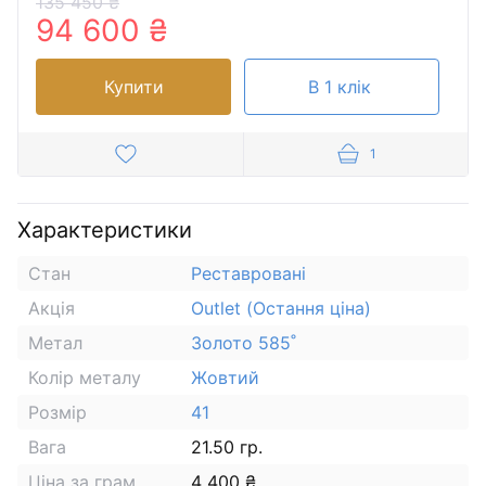
135 450 ₴
94 600 ₴
Купити
В 1 клік
1
Характеристики
Стан
Реставровані
Акція
Outlet (Остання ціна)
Метал
Золото 585˚
Колір металу
Жовтий
Розмір
41
Вага
21.50 гр.
Ціна за грам
4 400 ₴