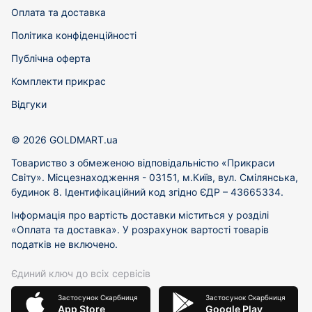
Оплата та доставка
Політика конфіденційності
Публічна оферта
Комплекти прикрас
Відгуки
© 2026 GOLDMART.ua
Товариство з обмеженою відповідальністю «Прикраси
Світу». Місцезнаходження - 03151, м.Київ, вул. Смілянська,
будинок 8. Ідентифікаційний код згідно ЄДР – 43665334.
Інформація про вартість доставки міститься у розділі
«Оплата та доставка». У розрахунок вартості товарів
податків не включено.
Єдиний ключ до всіх сервісів
Застосунок Скарбниця
Застосунок Скарбниця
App Store
Google Play