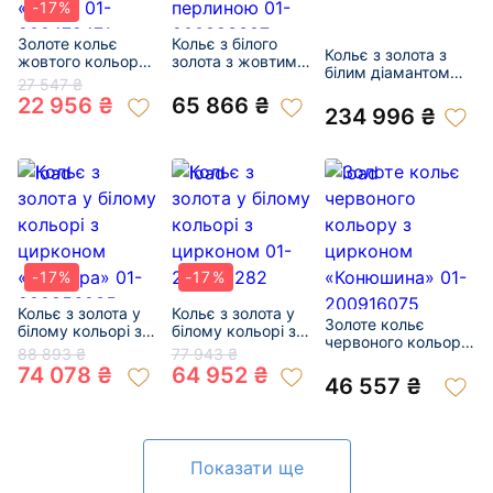
-17%
Золоте кольє
Кольє з білого
Кольє з золота з
жовтого кольору
золота з жовтими
білим діамантом
з цирконом
діамантами та
27 547 ₴
01-200893263
«Коло» 01-
перлиною 01-
22 956 ₴
65 866 ₴
234 996 ₴
200479471
200883387
-17%
-17%
Кольє з золота у
Кольє з золота у
Золоте кольє
білому кольорі з
білому кольорі з
червоного кольору
цирконом
цирконом 01-
88 893 ₴
77 943 ₴
з цирконом
«Пантера» 01-
200616282
74 078 ₴
64 952 ₴
«Конюшина» 01-
46 557 ₴
200856935
200916075
Показати ще