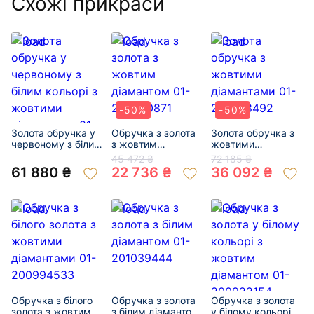
Схожі прикраси
-50%
-50%
Золота обручка у
Обручка з золота
Золота обручка з
червоному з білим
з жовтим
жовтими
кольорі з жовтими
діамантом 01-
діамантами 01-
45 472 ₴
72 185 ₴
діамантами 01-
200850871
200768492
61 880 ₴
22 736 ₴
36 092 ₴
200835763
Обручка з білого
Обручка з золота
Обручка з золота
золота з жовтими
з білим діамантом
у білому кольорі з