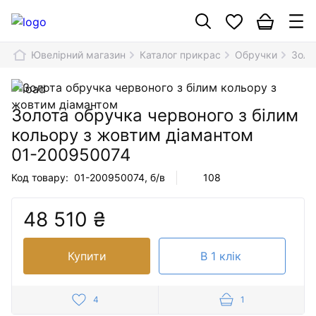
Ювелірний магазин
Каталог прикрас
Обручки
Золо
Золота обручка червоного з білим
кольору з жовтим діамантом
01-200950074
Код товару:
01-200950074
, б/в
108
48 510 ₴
Купити
В 1 клік
4
1