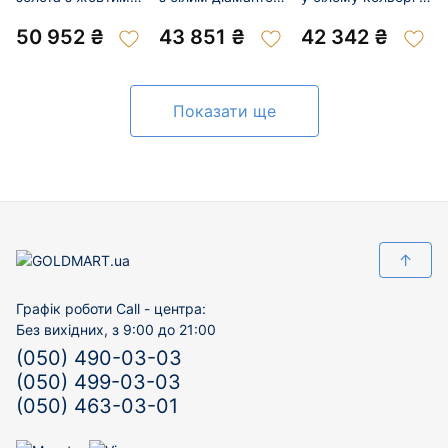
діамантами 01-
01-201039444
жовтим діамантом
200994533
01-200922154
50 952 ₴
43 851 ₴
42 342 ₴
Показати ще
↑
Графік роботи Call - центра:
Без вихідних, з 9:00 до 21:00
(050) 490-03-03
(050) 499-03-03
(050) 463-03-01