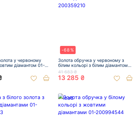
-68%
золота у червоному
Золота обручка у червоному з
жовтим діамантом 01-
білим кольорі з білим діамантом
01-200359210
41 683 ₴
₴
13 285 ₴