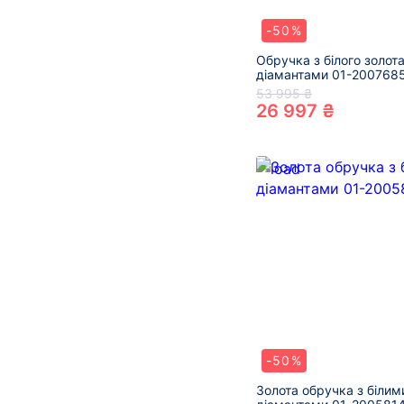
-50%
Обручка з білого золота
діамантами 01-200768
53 995 ₴
26 997 ₴
-50%
Золота обручка з білим