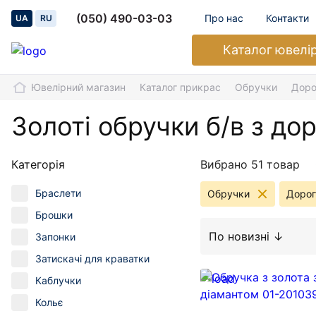
(050) 490-03-03
Про нас
Контакти
UA
RU
Каталог
ювелі
Ювелірний магазин
Каталог прикрас
Обручки
Доро
Золоті обручки б/в з до
Категорія
Вибрано 51 товар
Браслети
Обручки
Дорог
Брошки
По новизні ↓
Запонки
Затискачі для краватки
Каблучки
Кольє