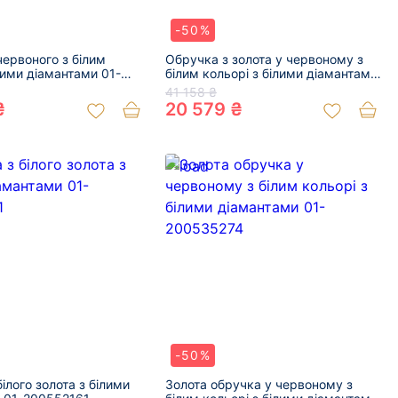
-50%
червоного з білим
Обручка з золота у червоному з
лими діамантами 01-
білим кольорі з білими діамантами
01-200606636
41 158 ₴
₴
20 579 ₴
-50%
ілого золота з білими
Золота обручка у червоному з