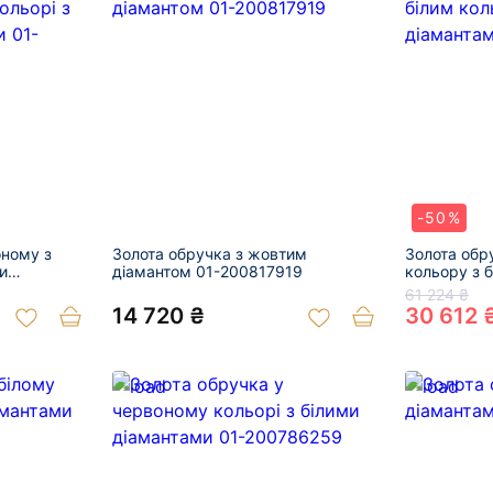
-50%
оному з
Золота обручка з жовтим
Золота обр
и
діамантом 01-200817919
кольору з 
763
200799721
61 224 ₴
14 720 ₴
30 612 