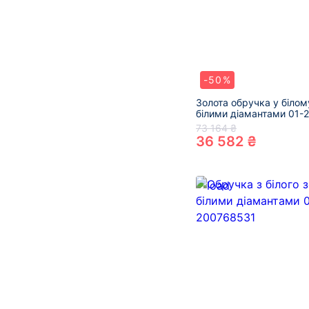
-50%
Золота обручка у білом
білими діамантами 01
73 164 ₴
36 582 ₴