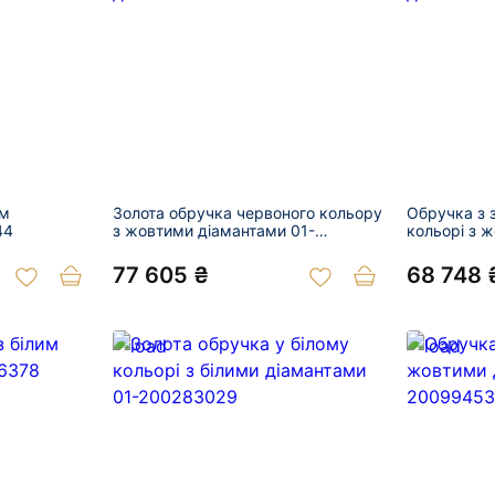
им
Золота обручка червоного кольору
Обручка з 
44
з жовтими діамантами 01-
кольорі з 
201039464
201010886
77 605 ₴
68 748 