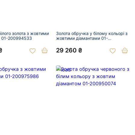
білого золота з жовтими
Золота обручка у білому кольорі з
и 01-200994533
жовтими діамантами 01-
200994544
₴
29 260 ₴