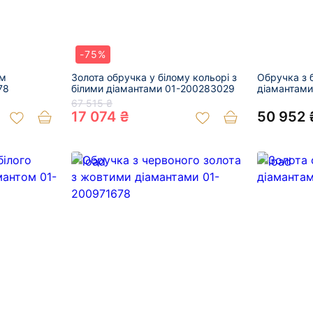
-75%
им
Золота обручка у білому кольорі з
Обручка з 
78
білими діамантами 01-200283029
діамантам
67 515 ₴
17 074 ₴
50 952 