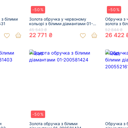
-50%
-50%
 з білими
Золота обручка у червоному
Обручка з 
531
кольорі з білими діамантами 01-
золота з бі
200634947
200606635
45 543 ₴
52 844 ₴
22 771 ₴
26 422 
-50%
и
Золота обручка з білими
Обручка з б