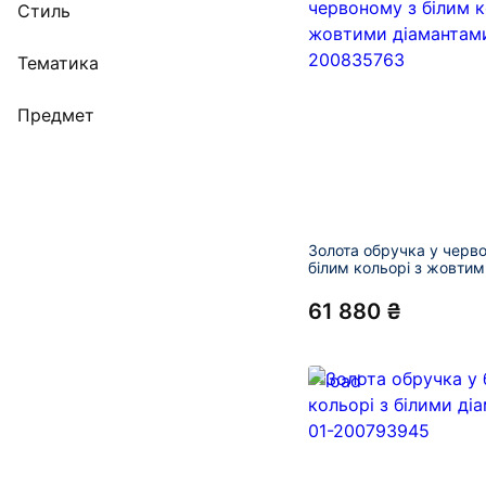
Стиль
Тематика
Предмет
Золота обручка у черв
білим кольорі з жовтим
діамантами 01-200835
61 880 ₴