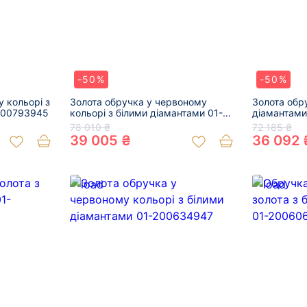
-50%
-50%
у кольорі з
Золота обручка у червоному
Золота обр
-200793945
кольорі з білими діамантами 01-
діамантами
200786259
78 010 ₴
72 185 ₴
39 005 ₴
36 092 