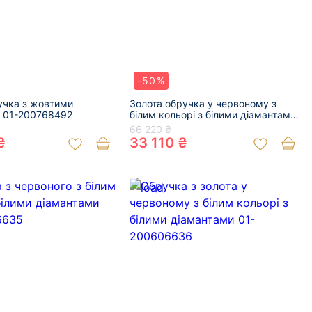
-50%
учка з жовтими
Золота обручка у червоному з
 01-200768492
білим кольорі з білими діамантами
01-200768514
66 220 ₴
₴
33 110 ₴