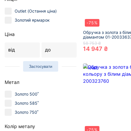
Outlet (Остання ціна)
Золотий ярмарок
-75%
Обручка з золота з біл
Ціна
діамантом 01-2003363
58 753 ₴
14 947 ₴
від
до
Застосувати
Метал
Золото 500˚
Золото 585˚
Золото 750˚
Колір металу
-75%