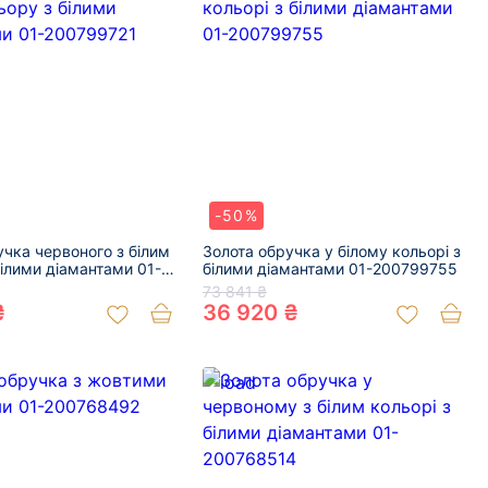
-50%
учка червоного з білим
Золота обручка у білому кольорі з
білими діамантами 01-
білими діамантами 01-200799755
73 841 ₴
₴
36 920 ₴