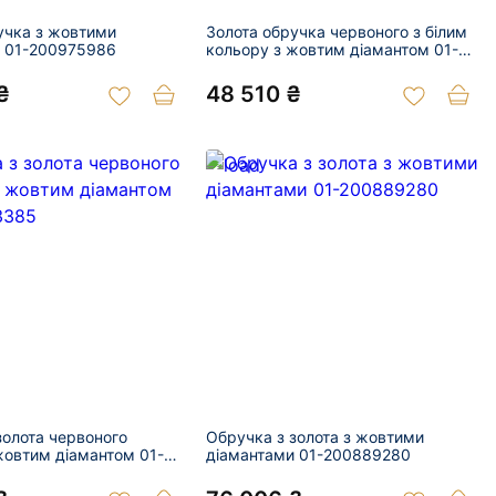
учка з жовтими
Золота обручка червоного з білим
и 01-200975986
кольору з жовтим діамантом 01-
200950074
₴
48 510 ₴
золота червоного
Обручка з золота з жовтими
жовтим діамантом 01-
діамантами 01-200889280