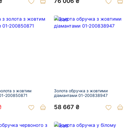
₴
76 006 ₴
золота з жовтим
Золота обручка з жовтими
01-200850871
діамантами 01-200838947
₴
58 667 ₴