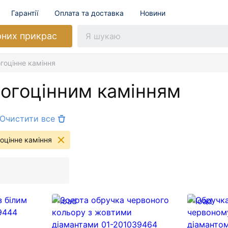
Гарантії
Оплата та доставка
Новини
рних прикрас
гоцінне каміння
рогоцінним камінням
Очистити все
оцінне каміння