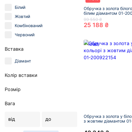
Білий
Обручка з золота білог
білим діамантом 01-20
Жовтий
99 550 ₴
25 188 ₴
Комбінований
Червоний
Вставка
Діамант
Колір вставки
Розмір
Вага
Обручка з золота у біл
від
до
з жовтим діамантом 0