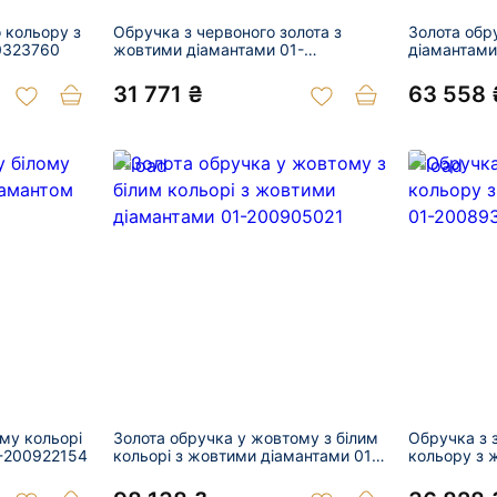
о кольору з
Обручка з червоного золота з
Золота обр
0323760
жовтими діамантами 01-
діамантам
200971678
31 771 ₴
63 558 
ому кольорі
Золота обручка у жовтому з білим
Обручка з 
1-200922154
кольорі з жовтими діамантами 01-
кольору з 
200905021
200893385