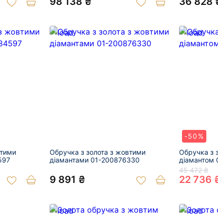
98 138 ₴
36 828 
-50%
втими
Обручка з золота з жовтими
Обручка з 
597
діамантами 01-200876330
діамантом 
45 472 ₴
9 891 ₴
22 736 