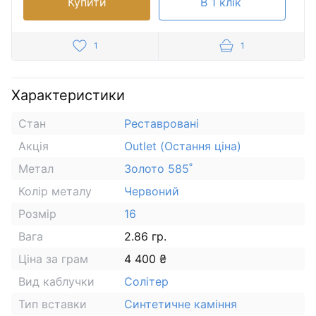
Купити
В 1 клік
1
1
Характеристики
Стан
Реставровані
Акція
Outlet (Остання ціна)
Метал
Золото 585˚
Колір металу
Червоний
Розмір
16
Вага
2.86 гр.
Ціна за грам
4 400 ₴
Вид каблучки
Солітер
Тип вставки
Синтетичне каміння