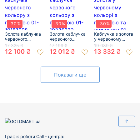
-30%
-30%
-30%
Золота каблучка
Золота каблучка
Каблучка з золота
червоного
червоного
у червоному
кольору з
кольору з
кольорі з
17 325 ₴
17 199 ₴
19 089 ₴
перлиною 01-
перлиною 01-
перлиною та
12 100 ₴
12 012 ₴
13 332 ₴
19187098
19235923
цирконом 01-
200064822
Показати ще
↑
Графік роботи Call - центра: