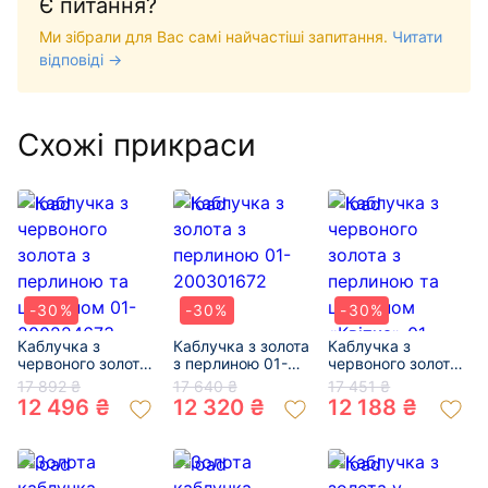
Є питання?
Ми зібрали для Вас самі найчастіші запитання.
Читати
відповіді →
Схожі прикраси
-30%
-30%
-30%
Каблучка з
Каблучка з золота
Каблучка з
червоного золота
з перлиною 01-
червоного золота
з перлиною та
200301672
з перлиною та
17 892 ₴
17 640 ₴
17 451 ₴
цирконом 01-
цирконом
12 496 ₴
12 320 ₴
12 188 ₴
200224673
«Квітка» 01-
200135115