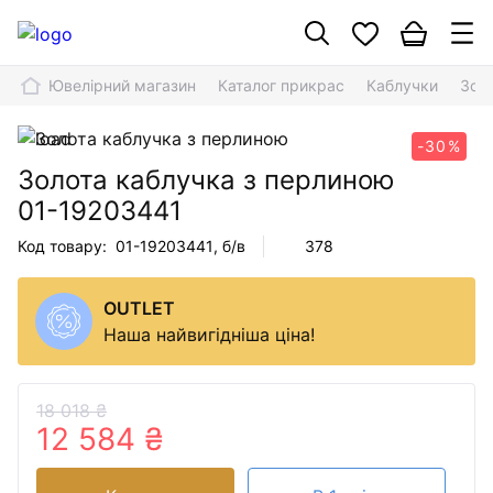
Ювелірний магазин
Каталог прикрас
Каблучки
Зол
-30%
Золота каблучка з перлиною
01-19203441
Код товару:
01-19203441
, б/в
378
OUTLET
Наша найвигідніша ціна!
18 018 ₴
12 584 ₴