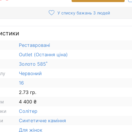
У списку бажань 3 людей
истики
Реставровані
Outlet (Остання ціна)
Золото 585˚
алу
Червоний
16
2.73 гр.
ам
4 400 ₴
чки
Солітер
ки
Синтетичне каміння
Для жінок