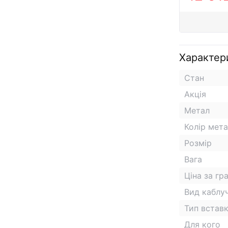
Характер
Стан
Акція
Метал
Колір мет
Розмір
Вага
Ціна за гр
Вид каблу
Тип встав
Для кого