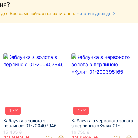
ня?
 для Вас самі найчастіші запитання.
Читати відповіді →
-17%
-17%
Каблучка з золота з
Каблучка з червоного золота
перлиною 01-200407946
з перлиною «Куля» 01-
200395165
15 435 ₴
16 758 ₴