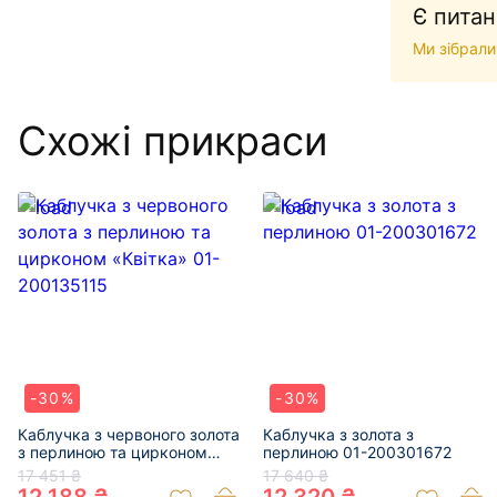
Є питан
Ми зібрали
Схожі прикраси
-30%
-30%
Каблучка з червоного золота
Каблучка з золота з
з перлиною та цирконом
перлиною 01-200301672
«Квітка» 01-200135115
17 451 ₴
17 640 ₴