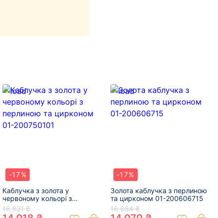
-17%
-17%
Каблучка з золота у
Золота каблучка з перлиною
червоному кольорі з
та цирконом 01-200606715
перлиною та цирконом 01-
16 821 ₴
16 884 ₴
200750101