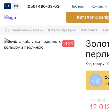
(050) 490-03-03
Про нас
Контакти
UA
RU
Каталог
ювелі
Ювелірний магазин
Каталог прикрас
Каблучки
Зол
Золот
-30%
перл
Код товару:
O
На
17 199 ₴
12 01