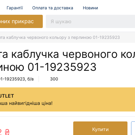
Гарантії
Оплата та доставка
Новини
рних прикрас
ота каблучка червоного кольору з перлиною 01-19235923
а каблучка червоного ко
иною
01-19235923
01-19235923
, б/в
300
UTLET
ша найвигідніша ціна!
Купити
2 ₴