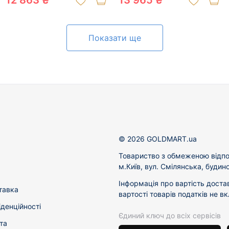
12 863 ₴
13 965 ₴
Показати ще
© 2026 GOLDMART.ua
Товариство з обмеженою відпо
м.Київ, вул. Смілянська, будин
Інформація про вартість доста
тавка
вартості товарів податків не в
іденційності
Єдиний ключ до всіх сервісів
та