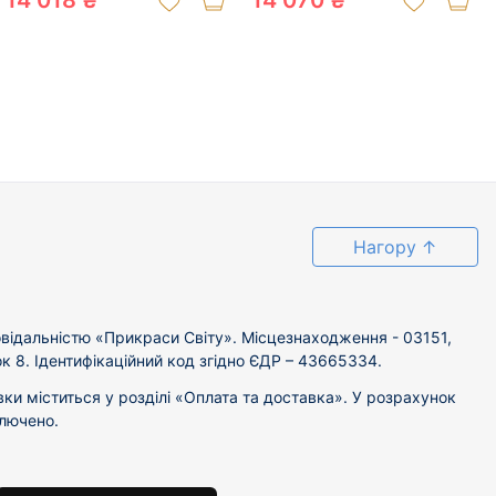
14 018 ₴
14 070 ₴
Нагору
↑
відальністю «Прикраси Світу». Місцезнаходження - 03151,
ок 8. Ідентифікаційний код згідно ЄДР – 43665334.
вки міститься у розділі «Оплата та доставка». У розрахунок
ключено.