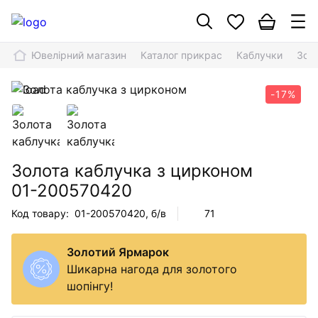
Ювелірний магазин
Каталог прикрас
Каблучки
Зол
-17%
Золота каблучка з цирконом
01-200570420
Код товару:
01-200570420
, б/в
71
Золотий Ярмарок
Шикарна нагода для золотого
шопінгу!