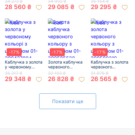
34 272 ₴
34 902 ₴
35 154 ₴
цирконом 01-
цирконом 01-
цирконом 01-
28 560 ₴
29 085 ₴
29 295 ₴
200627839
200633681
200473647
-17%
-17%
-17%
Каблучка з золота
Золота каблучка
Каблучка з золота
у червоному
червоного
червоного
кольорі з
кольору з
кольору з
35 217 ₴
32 193 ₴
31 878 ₴
цирконом 01-
цирконом 01-
цирконом 01-
29 348 ₴
26 828 ₴
26 565 ₴
200437894
200585528
200580219
Показати ще