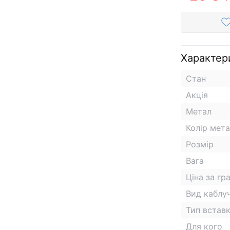
Характер
Стан
Акція
Метал
Колір мет
Розмір
Вага
Ціна за гр
Вид каблу
Тип встав
Для кого