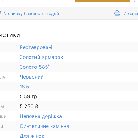
У списку бажань 5 людей
У коши
истики
Реставровані
Золотий ярмарок
Золото 585˚
алу
Червоний
18.5
5.59 гр.
ам
5 250 ₴
чки
Неповна доріжка
ки
Синтетичне каміння
Для жінок