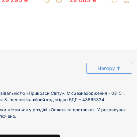
29 295 ₴
29 085 ₴
Нагору
↑
відальністю «Прикраси Світу». Місцезнаходження - 03151,
ок 8. Ідентифікаційний код згідно ЄДР – 43665334.
вки міститься у розділі «Оплата та доставка». У розрахунок
ключено.