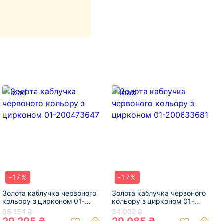
-17%
-17%
Золота каблучка червоного
Золота каблучка червоного
кольору з цирконом 01-
кольору з цирконом 01-
200473647
200633681
35 154 ₴
34 902 ₴