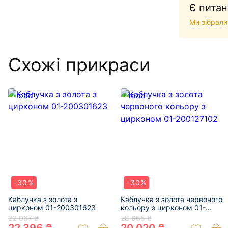
Є питан
Ми зібрали
Схожі прикраси
-30%
-30%
Каблучка з золота з
Каблучка з золота червоного
цирконом 01-200301623
кольору з цирконом 01-
200127102
32 067 ₴
28 665 ₴