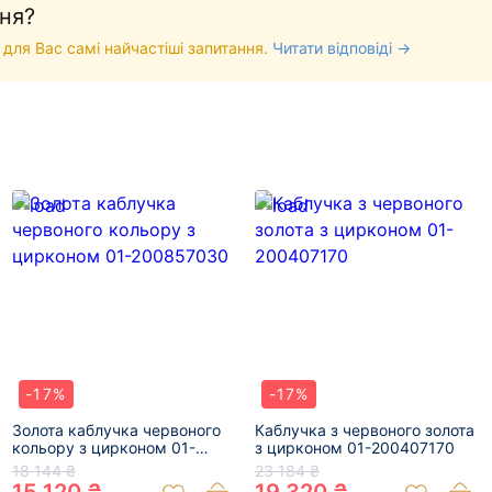
ня?
 для Вас самі найчастіші запитання.
Читати відповіді →
-17%
-17%
Золота каблучка червоного
Каблучка з червоного золота
кольору з цирконом 01-
з цирконом 01-200407170
200857030
18 144 ₴
23 184 ₴