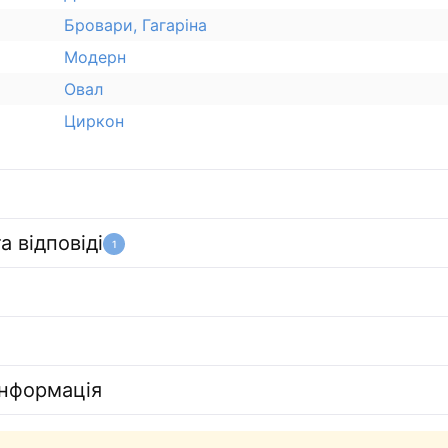
Бровари, Гагаріна
Модерн
Овал
Циркон
а відповіді
1
інформація