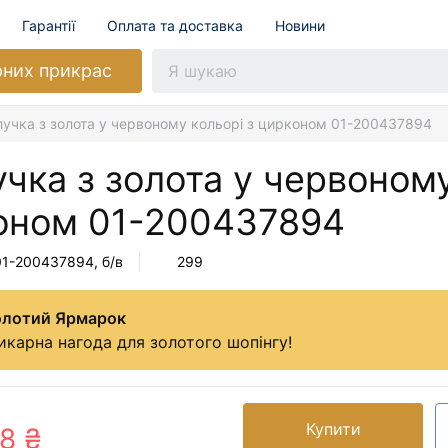
Гарантії
Оплата та доставка
Новини
рних прикрас
лучка з золота у червоному кольорі з цирконом 01-200437894
чка з золота у червоному
оном
01-200437894
01-200437894
, б/в
299
олотий Ярмарок
карна нагода для золотого шопінгу!
Купити
8 ₴