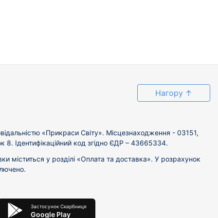
Нагору
↑
відальністю «Прикраси Світу». Місцезнаходження - 03151,
ок 8. Ідентифікаційний код згідно ЄДР – 43665334.
вки міститься у розділі «Оплата та доставка». У розрахунок
ключено.
Застосунок Скарбниця
Google Play