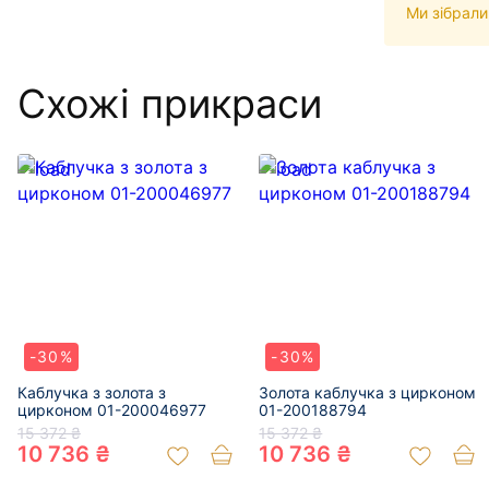
Ми зібрали
Схожі прикраси
-30%
-30%
Каблучка з золота з
Золота каблучка з цирконом
цирконом 01-200046977
01-200188794
15 372 ₴
15 372 ₴
10 736 ₴
10 736 ₴