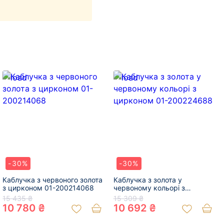
-30%
-30%
Каблучка з червоного золота
Каблучка з золота у
з цирконом 01-200214068
червоному кольорі з
цирконом 01-200224688
15 435 ₴
15 309 ₴
10 780 ₴
10 692 ₴