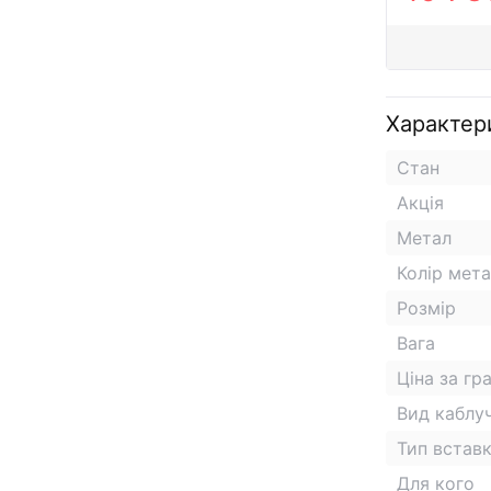
Характер
Стан
Акція
Метал
Колір мет
Розмір
Вага
Ціна за гр
Вид каблу
Тип встав
Для кого