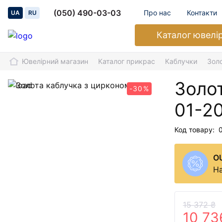
(050) 490-03-03
Про нас
Контакти
UA
RU
Каталог
ювелі
Ювелірний магазин
Каталог прикрас
Каблучки
Зол
Золо
-30%
01-2
Код товару:
O
На
15 372 ₴
10 73