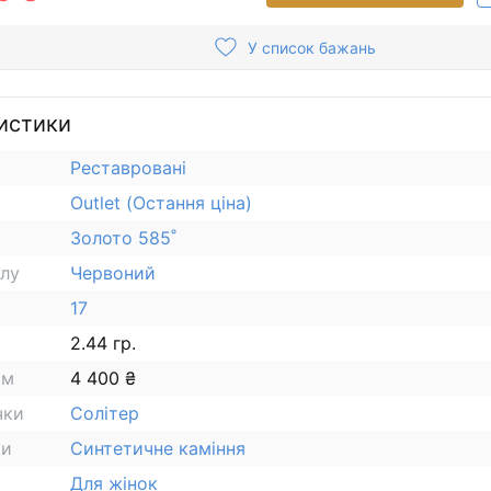
У список бажань
истики
Реставровані
Outlet (Остання ціна)
Золото 585˚
алу
Червоний
17
2.44 гр.
ам
4 400 ₴
чки
Солітер
ки
Синтетичне каміння
Для жінок