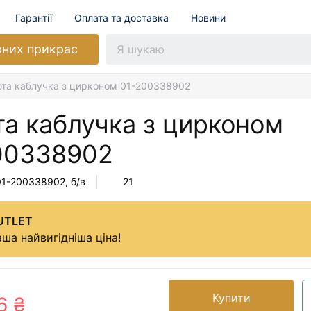
Гарантії
Оплата та доставка
Новини
рних прикрас
ота каблучка з цирконом 01-200338902
та каблучка з цирконом
00338902
01-200338902
, б/в
21
UTLET
ша найвигідніша ціна!
Купити
6 ₴