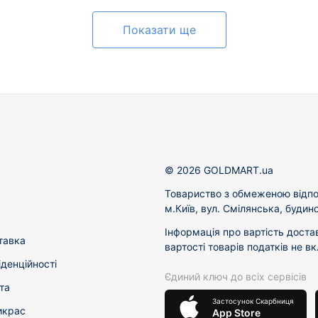
Показати ще
© 2026 GOLDMART.ua
Товариство з обмеженою відпо
м.Київ, вул. Смілянська, будин
Інформація про вартість доста
тавка
вартості товарів податків не в
іденційності
Єдиний ключ до всіх сервісів
та
Застосунок Скарбниця
икрас
App Store