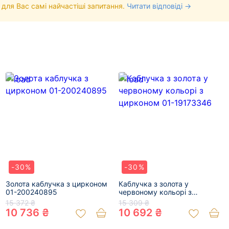
 для Вас самі найчастіші запитання.
Читати відповіді →
-30%
-30%
Золота каблучка з цирконом
Каблучка з золота у
01-200240895
червоному кольорі з
цирконом 01-19173346
15 372 ₴
15 309 ₴
10 736 ₴
10 692 ₴