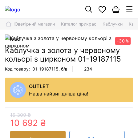
Ювелірний магазин
Каталог прикрас
Каблучки
Кабл
-30%
Каблучка з золота у червоному
кольорі з цирконом
01-19187115
Код товару:
01-19187115
, б/в
234
OUTLET
Наша найвигідніша ціна!
15 309 ₴
10 692 ₴