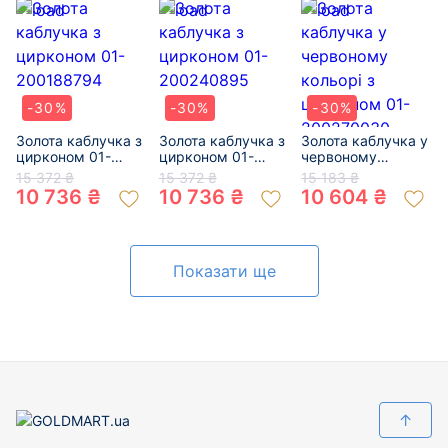
-30%
-30%
-30%
Золота каблучка з
Золота каблучка з
Золота каблучка у
цирконом 01-
цирконом 01-
червоному
200188794
200240895
кольорі з
15 372 ₴
15 372 ₴
15 183 ₴
цирконом 01-
10 736 ₴
10 736 ₴
10 604 ₴
200270030
Показати ще
↑