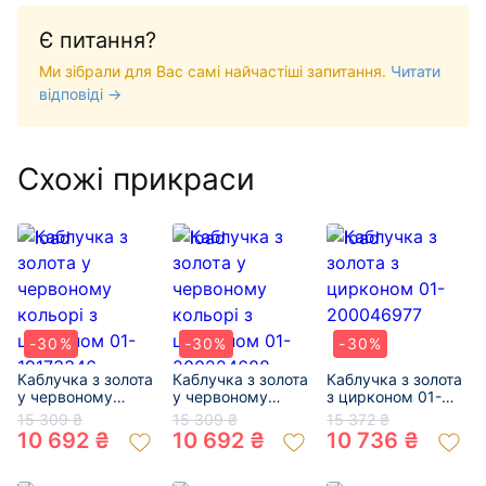
Є питання?
Ми зібрали для Вас самі найчастіші запитання.
Читати
відповіді →
Схожі прикраси
-30%
-30%
-30%
Каблучка з золота
Каблучка з золота
Каблучка з золота
у червоному
у червоному
з цирконом 01-
кольорі з
кольорі з
200046977
15 309 ₴
15 309 ₴
15 372 ₴
цирконом 01-
цирконом 01-
10 692 ₴
10 692 ₴
10 736 ₴
19173346
200224688