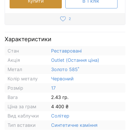
Купити
В 1 клік
2
Характеристики
Стан
Реставровані
Акція
Outlet (Остання ціна)
Метал
Золото 585˚
Колір металу
Червоний
Розмір
17
Вага
2.43 гр.
Ціна за грам
4 400 ₴
Вид каблучки
Солітер
Тип вставки
Синтетичне каміння