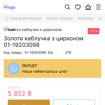
Ювелірний магазин
Каталог прикрас
Каблучки
Зол
-30%
Золота каблучка з цирконом
01-19203098
Код товару:
01-19203098
, б/в
279
OUTLET
Наша найвигідніша ціна!
8 379 ₴
5 852 ₴