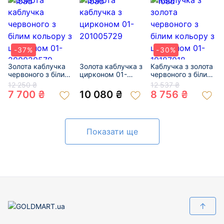
-37%
-30%
Золота каблучка
Золота каблучка з
Каблучка з золота
червоного з білим
цирконом 01-
червоного з білим
кольору з
201005729
кольору з
12 250 ₴
12 537 ₴
цирконом 01-
цирконом 01-
7 700 ₴
10 080 ₴
8 756 ₴
200020579
19187018
Показати ще
↑