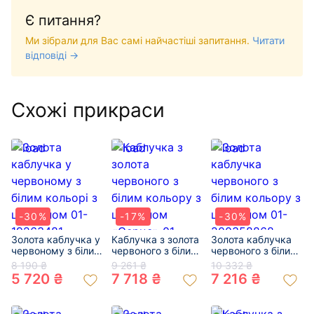
Є питання?
Ми зібрали для Вас самі найчастіші запитання.
Читати
відповіді →
Схожі прикраси
-30%
-17%
-30%
Золота каблучка у
Каблучка з золота
Золота каблучка
червоному з білим
червоного з білим
червоного з білим
кольорі з
кольору з
кольору з
8 190 ₴
9 261 ₴
10 332 ₴
цирконом 01-
цирконом
цирконом 01-
5 720 ₴
7 718 ₴
7 216 ₴
19263481
«Серце» 01-
200358868
200607834