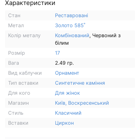
Характеристики
Стан
Реставровані
Метал
Золото 585˚
Колір металу
Комбінований
, Червоний з
білим
Розмір
17
Вага
2.49 гр.
Вид каблучки
Орнамент
Тип вставки
Синтетичне каміння
Для кого
Для жінок
Магазин
Київ, Воскресенський
Стиль
Класичний
Вставки
Циркон