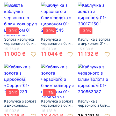
-30%
-30%
-30%
Золота каблучка
Каблучка з
Каблучка з золота
червоного з білим
червоного з білим
з цирконом 01-
кольору з
золота з цирконом
200171150
15 750 ₴
15 813 ₴
15 939 ₴
цирконом 01-
01-200145545
11 000 ₴
11 044 ₴
11 132 ₴
200159340
-30%
-17%
Каблучка з золота
Каблучка з золота
Каблучка з
з цирконом
червоного з білим
червоного з білим
«Серце» 01-
кольору з
золота з цирконом
16 002 ₴
16 128 ₴
200379239
цирконом 01-
01-200863087
11 176 ₴
13 440 ₴
15 120 ₴