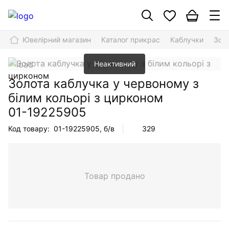
Ювелірний магазин
Каталог прикрас
Каблучки
Золо
Неактивний
Золота каблучка у червоному з
білим кольорі з цирконом
01-19225905
Код товару:
01-19225905
, б/в
329
Товар продано