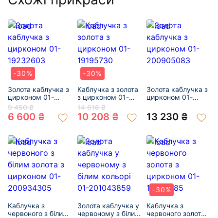
-30%
-30%
Золота каблучка з
Каблучка з золота
Золота каблучка з
цирконом 01-
з цирконом 01-
цирконом 01-
19232603
19195730
200905083
9 450 ₴
14 616 ₴
6 600 ₴
10 208 ₴
13 230 ₴
-30%
Каблучка з
Золота каблучка у
Каблучка з
червоного з білим
червоному з білим
червоного золота