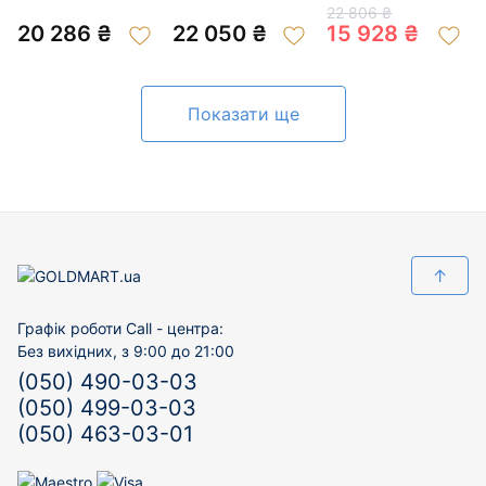
золота з цирконом
кольорі 01-
з цирконом 01-
22 806 ₴
01-200934305
201043859
19298785
20 286 ₴
22 050 ₴
15 928 ₴
Показати ще
↑
Графік роботи Call - центра:
Без вихідних, з 9:00 до 21:00
(050) 490-03-03
(050) 499-03-03
(050) 463-03-01