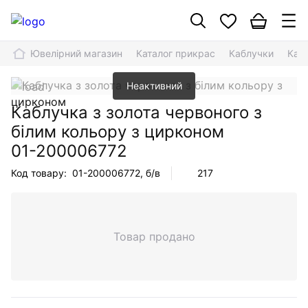
Ювелірний магазин
Каталог прикрас
Каблучки
Кабл
Неактивний
Каблучка з золота червоного з
білим кольору з цирконом
01-200006772
Код товару:
01-200006772
, б/в
217
Товар продано