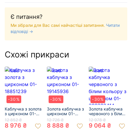
Є питання?
Ми зібрали для Вас самі найчастіші запитання.
Читати
відповіді →
Схожі прикраси
-30%
-30%
-30%
Каблучка з золота
Золота каблучка з
Золота каблучка
з цирконом 01-
цирконом 01-
червоного з білим
18851239
19145936
кольору з
12 852 ₴
12 726 ₴
12 978 ₴
цирконом 01-
8 976 ₴
8 888 ₴
9 064 ₴
200282414