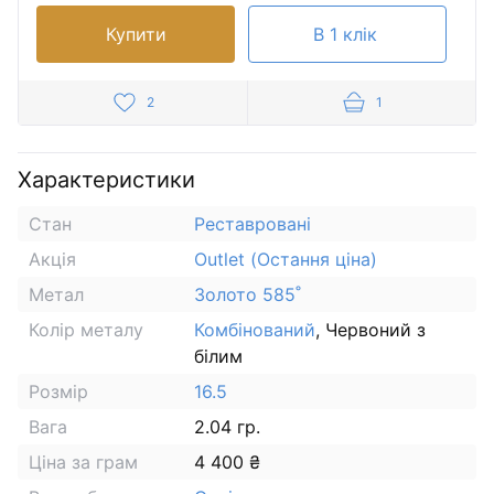
Купити
В 1 клік
2
1
Характеристики
Стан
Реставровані
Акція
Outlet (Остання ціна)
Метал
Золото 585˚
Колір металу
Комбінований
, Червоний з
білим
Розмір
16.5
Вага
2.04 гр.
Ціна за грам
4 400 ₴