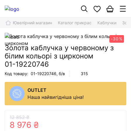
Ювелірний магазин
Каталог прикрас
Каблучки
Золо
-30%
Золота каблучка у червоному з
білим кольорі з цирконом
01-19220746
Код товару:
01-19220746
, б/в
315
OUTLET
Наша найвигідніша ціна!
12 852 ₴
8 976 ₴