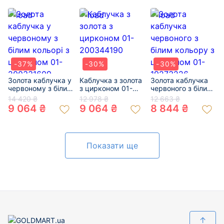
-37%
-30%
-30%
Золота каблучка у
Каблучка з золота
Золота каблучка
червоному з білим
з цирконом 01-
червоного з білим
кольорі з
200344190
кольору з
14 420 ₴
12 978 ₴
12 663 ₴
цирконом 01-
цирконом 01-
9 064 ₴
9 064 ₴
8 844 ₴
200331609
19273226
Показати ще
↑