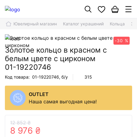
Ювелирный магазин
Каталог украшений
Кольца
Зо
-30 %
Золотое кольцо в красном с
белым цвете с цирконом
01-19220746
Код товара:
01-19220746
, б/у
315
OUTLET
Наша самая выгодная цена!
12 852 ₴
8 976 ₴