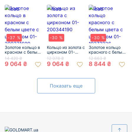
-37 %
-30 %
-30 %
Золотое кольцо в
Кольцо из золота с
Золотое кольцо
красном с белым
цирконом 01-
красного с белым
цвете с цирконом
200344190
цвета с цирконом
14 420 ₴
12 978 ₴
12 663 ₴
01-200331609
01-19273226
9 064 ₴
9 064 ₴
8 844 ₴
Показать еще
↑