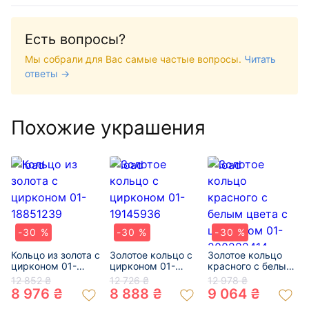
Есть вопросы?
Мы собрали для Вас самые частые вопросы.
Читать
ответы →
Похожие украшения
-30 %
-30 %
-30 %
Кольцо из золота с
Золотое кольцо с
Золотое кольцо
цирконом 01-
цирконом 01-
красного с белым
18851239
19145936
цвета с цирконом
12 852 ₴
12 726 ₴
12 978 ₴
01-200282414
8 976 ₴
8 888 ₴
9 064 ₴