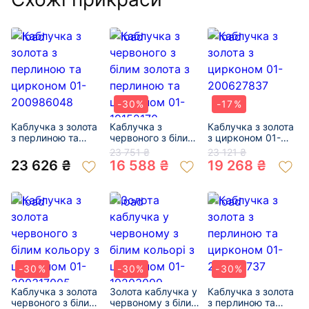
-30%
-17%
Каблучка з золота
Каблучка з
Каблучка з золота
з перлиною та
червоного з білим
з цирконом 01-
цирконом 01-
золота з перлиною
200627837
23 751 ₴
23 121 ₴
200986048
та цирконом 01-
23 626 ₴
16 588 ₴
19 268 ₴
19152170
-30%
-30%
-30%
Каблучка з золота
Золота каблучка у
Каблучка з золота
червоного з білим
червоному з білим
з перлиною та