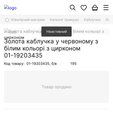
Ювелірний магазин
Каталог прикрас
Каблучки
Золо
Неактивний
Золота каблучка у червоному з
білим кольорі з цирконом
01-19203435
Код товару:
01-19203435
, б/в
195
Товар продано