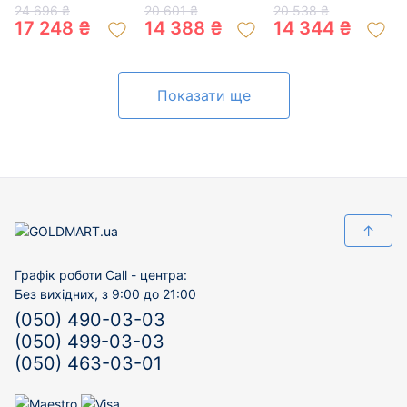
кольору з
кольорі з
цирконом 01-
24 696 ₴
20 601 ₴
20 538 ₴
цирконом 01-
цирконом 01-
200317737
17 248 ₴
14 388 ₴
14 344 ₴
200317005
19203099
Показати ще
↑
Графік роботи Call - центра:
Без вихідних, з 9:00 до 21:00
(050) 490-03-03
(050) 499-03-03
(050) 463-03-01