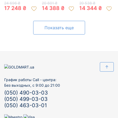
цвета с цирконом
цвете с цирконом
цирконом 01-
24 696 ₴
20 601 ₴
20 538 ₴
01-200317005
01-19203099
200317737
17 248 ₴
14 388 ₴
14 344 ₴
Показать еще
↑
График работы Call - центра:
Без выходных, с 9:00 до 21:00
(050) 490-03-03
(050) 499-03-03
(050) 463-03-01