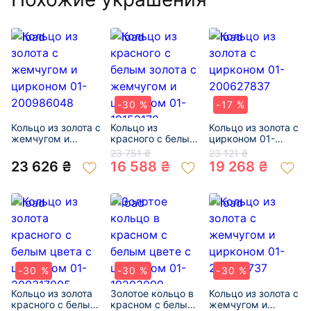
-30 %
-17 %
Кольцо из золота с
Кольцо из
Кольцо из золота с
жемчугом и
красного с белым
цирконом 01-
цирконом 01-
золота с
200627837
23 751 ₴
23 121 ₴
200986048
жемчугом и
23 626 ₴
16 588 ₴
19 268 ₴
цирконом 01-
19152170
-30 %
-30 %
-30 %
Кольцо из золота
Золотое кольцо в
Кольцо из золота с
красного с белым
красном с белым
жемчугом и