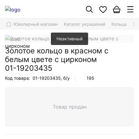
Ювелирный магазин
Каталог украшений
Кольца
Зо
Неактивный
Золотое кольцо в красном с
белым цвете с цирконом
01-19203435
Код товара:
01-19203435
, б/у
195
Товар продан