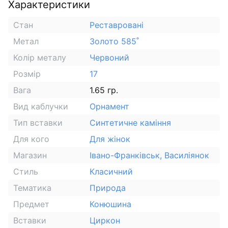
Характеристики
Стан
Реставровані
Метал
Золото 585˚
Колір металу
Червоний
Розмір
17
Вага
1.65 гр.
Вид каблучки
Орнамент
Тип вставки
Синтетичне каміння
Для кого
Для жінок
Магазин
Івано-Франківськ, Василіянок
Стиль
Класичний
Тематика
Природа
Предмет
Конюшина
Вставки
Циркон