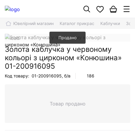
Ювелірний магазин
Каталог прикрас
Каблучки
Зол
Продано
Золота каблучка у червоному
кольорі з цирконом «Конюшина»
01-200916095
Код товару:
01-200916095
, б/в
186
Товар продано