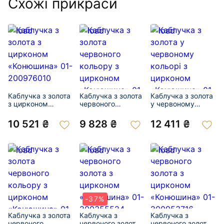
Схожі прикраси
Каблучка з золота
Каблучка з золота
Каблучка з золота
з цирконом
червоного
у червоному
«Конюшина» 01-
кольору з
кольорі з
200976010
цирконом
цирконом
10 521 ₴
9 828 ₴
12 411 ₴
«Конюшина» 01-
«Конюшина» 01-
201049051
200999602
-37%
Каблучка з золота
Каблучка з
Каблучка з
червоного
червоного золота
червоного золота