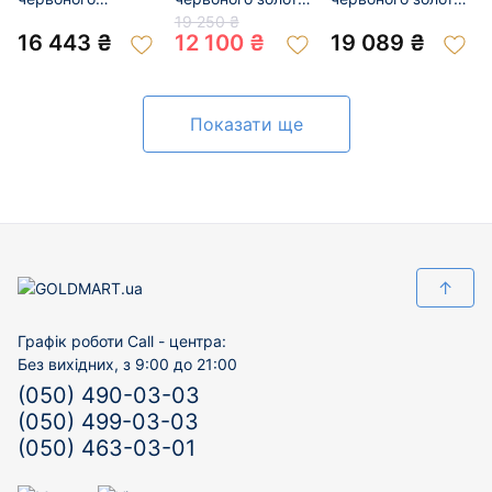
кольору з
з цирконом
з цирконом
19 250 ₴
цирконом
«Конюшина» 01-
«Конюшина» 01-
16 443 ₴
12 100 ₴
19 089 ₴
«Конюшина» 01-
200355524
200953716
201018475
Показати ще
↑
Графік роботи Call - центра:
Без вихідних, з 9:00 до 21:00
(050) 490-03-03
(050) 499-03-03
(050) 463-03-01