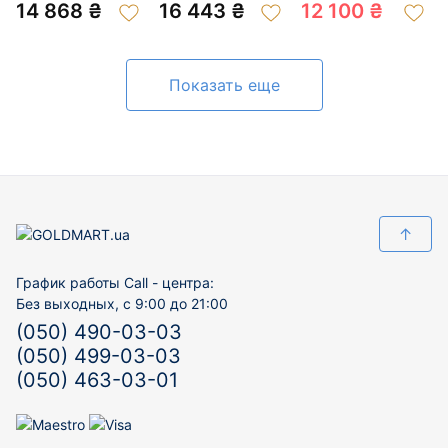
«Клевер» 01-
«Клевер» 01-
«Клевер» 01-
14 868 ₴
16 443 ₴
12 100 ₴
200922174
201018475
200355524
Показать еще
↑
График работы Call - центра:
Без выходных, с 9:00 до 21:00
(050) 490-03-03
(050) 499-03-03
(050) 463-03-01