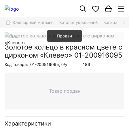
Ювелирный магазин
Каталог украшений
Кольца
Зо
Продан
Золотое кольцо в красном цвете с
цирконом «Клевер»
01-200916095
Код товара:
01-200916095
, б/у
186
Товар продан
Характеристики