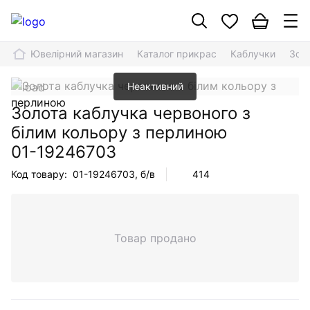
Ювелірний магазин
Каталог прикрас
Каблучки
Зол
Неактивний
Золота каблучка червоного з
білим кольору з перлиною
01-19246703
Код товару:
01-19246703
, б/в
414
Товар продано