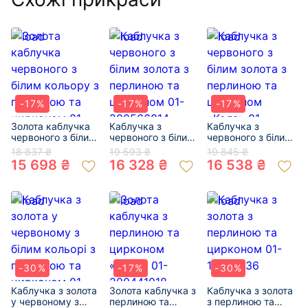
-17%
-17%
-17%
Золота каблучка
Каблучка з
Каблучка з
червоного з білим
червоного з білим
червоного з білим
кольору з
золота з перлиною
золота з перлиною
18 837 ₴
19 593 ₴
19 845 ₴
перлиною та
та цирконом 01-
та цирконом
15 698 ₴
16 328 ₴
16 538 ₴
цирконом 01-
200566014
«Кола» 01-
200538446
200498331
-30%
-17%
-30%
Каблучка з золота
Золота каблучка з
Каблучка з золота
у червоному з
перлиною та
з перлиною та