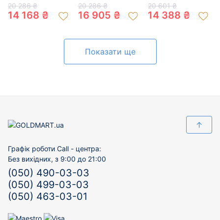
білим кольорі з
цирконом «Коло»
цирконом 01-
20 286 ₴
20 286 ₴
20 601 ₴
перлиною та
01-200441018
19243736
14 168 ₴
16 905 ₴
14 388 ₴
цирконом 01-
200261788
Показати ще
↑
Графік роботи Call - центра:
Без вихідних, з 9:00 до 21:00
(050) 490-03-03
(050) 499-03-03
(050) 463-03-01