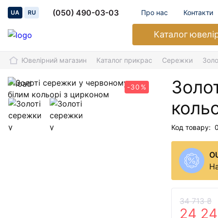
(050) 490-03-03
Про нас
Контакти
UA
RU
Каталог
ювелі
Ювелірний магазин
Каталог прикрас
Сережки
Золо
Золот
-30%
коль
Код товару:
O
На
34 713 ₴
24 24