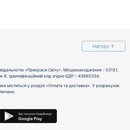
Нагору
↑
відальністю «Прикраси Світу». Місцезнаходження - 03151,
ок 8. Ідентифікаційний код згідно ЄДР – 43665334.
вки міститься у розділі «Оплата та доставка». У розрахунок
ключено.
Застосунок Скарбниця
Google Play