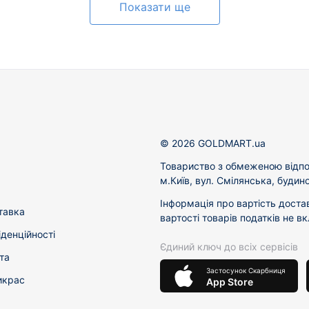
Показати ще
© 2026 GOLDMART.ua
Товариство з обмеженою відпо
м.Київ, вул. Смілянська, будин
Інформація про вартість доста
тавка
вартості товарів податків не в
іденційності
Єдиний ключ до всіх сервісів
та
Застосунок Скарбниця
икрас
App Store