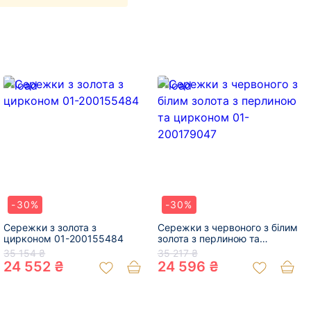
-30%
-30%
Сережки з золота з
Сережки з червоного з білим
цирконом 01-200155484
золота з перлиною та
цирконом 01-200179047
35 154 ₴
35 217 ₴
24 552 ₴
24 596 ₴