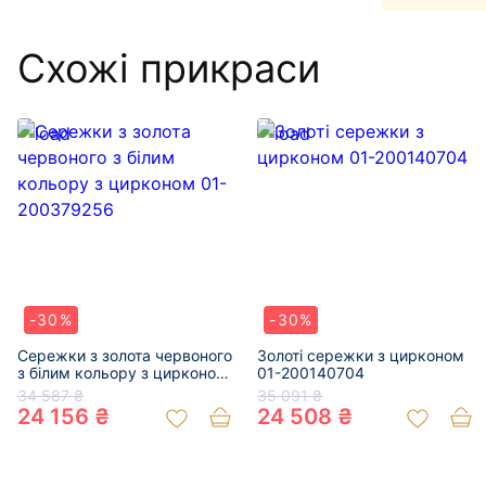
Схожі прикраси
-30%
-30%
Сережки з золота червоного
Золоті сережки з цирконом
з білим кольору з цирконом
01-200140704
01-200379256
34 587 ₴
35 091 ₴
24 156 ₴
24 508 ₴