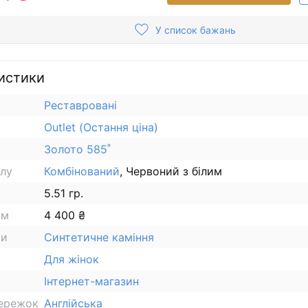
У список бажань
истики
Реставровані
Outlet (Остання ціна)
Золото 585˚
алу
Комбінований
, Червоний з білим
5.51 гр.
ам
4 400 ₴
ки
Синтетичне каміння
Для жінок
Інтернет-магазин
сережок
Англійська