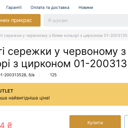
Гарантії
Оплата та доставка
Новини
рних прикрас
ті сережки у червоному з білим кольорі з цирконом 01-2003135
і сережки у червоному з
орі з цирконом
01-200313
01-200313528
, б/в
125
UTLET
ша найвигідніша ціна!
Купити
4 ₴