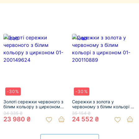
-30%
-30%
Золоті сережки червоного з
Сережки з золота у
білим кольору з цирконом
червоному з білим кольорі з
01-200149624
цирконом 01-200110889
34 335 ₴
35 154 ₴
23 980 ₴
24 552 ₴