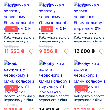
-17%
-30%
Каблучка з золота
Каблучка з золота
Каблучка з золота
у червоному з
у червоному з
червоного з білим
білим кольорі з
білим кольорі з
кольору з
13 860 ₴
14 112 ₴
цирконом 01-
цирконом 01-
цирконом 01-
11 550 ₴
9 856 ₴
12 600 ₴
200491080
19173395
200889248
-37%
-17%
Золота каблучка у
Каблучка з золота
Каблучка з золота
червоному з білим
червоного з білим
червоного з білим
кольорі з
кольору з
кольору з
13 790 ₴
12 285 ₴
цирконом 01-
цирконом 01-
цирконом 01-
8 668 ₴
14 616 ₴
10 238 ₴