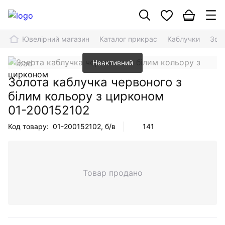
Ювелірний магазин
Каталог прикрас
Каблучки
Зол
Неактивний
Золота каблучка червоного з
білим кольору з цирконом
01-200152102
Код товару:
01-200152102
, б/в
141
Товар продано