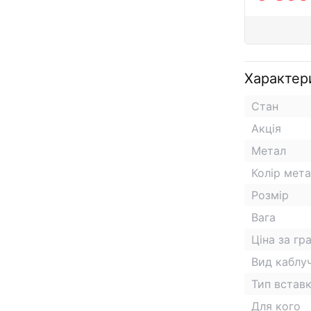
Характер
Стан
Акція
Метал
Колір мет
Розмір
Вага
Ціна за гр
Вид каблу
Тип встав
Для кого