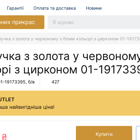
Гарантії
Оплата та доставка
Новини
рних прикрас
учка з золота у червоному з білим кольорі з цирконом 01-1917
чка з золота у червоному
орі з цирконом
01-191733
01-19173395
, б/в
427
UTLET
ша найвигідніша ціна!
Купити
 ₴