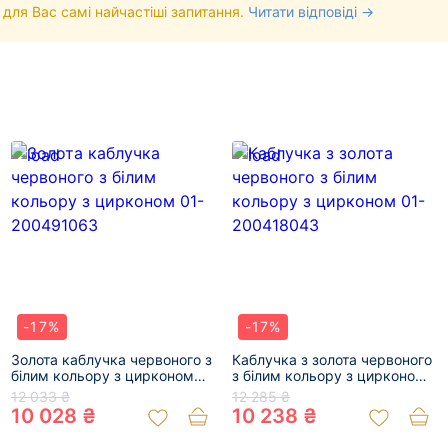
 для Вас самі найчастіші запитання.
Читати відповіді →
-17%
-17%
Золота каблучка червоного з
Каблучка з золота червоного
білим кольору з цирконом
з білим кольору з цирконом
01-200491063
01-200418043
12 033 ₴
12 285 ₴
10 028 ₴
10 238 ₴