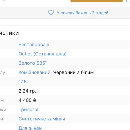
У списку бажань 2 людей
истики
Реставровані
Outlet (Остання ціна)
Золото 585˚
алу
Комбінований
, Червоний з білим
17.5
2.24 гр.
ам
4 400 ₴
чки
Трилогія
ки
Синтетичне каміння
Для жінок