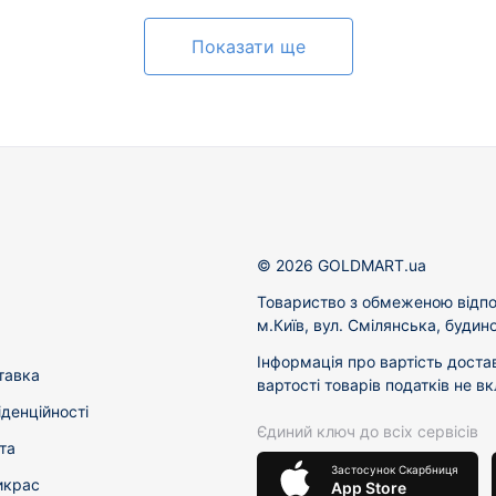
Показати ще
© 2026 GOLDMART.ua
Товариство з обмеженою відпо
м.Київ, вул. Смілянська, будин
Інформація про вартість доста
тавка
вартості товарів податків не в
іденційності
Єдиний ключ до всіх сервісів
та
Застосунок Скарбниця
икрас
App Store