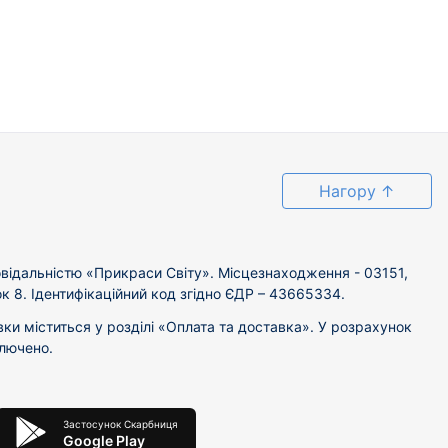
Нагору
↑
відальністю «Прикраси Світу». Місцезнаходження - 03151,
ок 8. Ідентифікаційний код згідно ЄДР – 43665334.
вки міститься у розділі «Оплата та доставка». У розрахунок
ключено.
Застосунок Скарбниця
Google Play