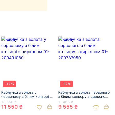
-17%
-17%
Каблучка з золота у
Каблучка з золота червоного
червоному з білим кольорі з
з білим кольору з цирконом
цирконом 01-200491080
01-200737950
13 860 ₴
11 466 ₴
11 550 ₴
9 555 ₴