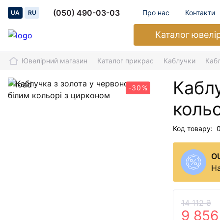
(050) 490-03-03
Про нас
Контакти
UA
RU
Каталог
ювелі
Ювелірний магазин
Каталог прикрас
Каблучки
Кабл
Каблу
-30%
коль
Код товару:
O
На
14 112 ₴
9 856