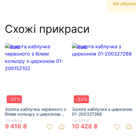
Ми зібрали
Схожі прикраси
-30%
-30%
Золота каблучка червоного з
Золота каблучка з цирконом
білим кольору з цирконом
01-200327268
01-200152102
13 482 ₴
14 931 ₴
9 416 ₴
10 428 ₴