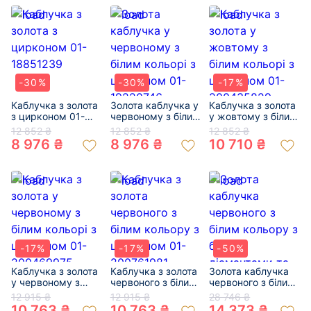
-30%
-30%
-17%
Каблучка з золота
Золота каблучка у
Каблучка з золота
з цирконом 01-
червоному з білим
у жовтому з білим
18851239
кольорі з
кольорі з
12 852 ₴
12 852 ₴
12 852 ₴
цирконом 01-
цирконом 01-
8 976 ₴
8 976 ₴
10 710 ₴
19220746
200435829
-17%
-17%
-50%
Каблучка з золота
Каблучка з золота
Золота каблучка
у червоному з
червоного з білим
червоного з білим
білим кольорі з
кольору з
кольору з білими
12 915 ₴
12 915 ₴
28 746 ₴
цирконом 01-
цирконом 01-
діамантами та
10 763 ₴
10 763 ₴
14 373 ₴