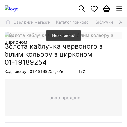
Ювелірний магазин
Каталог прикрас
Каблучки
Зол
Неактивний
Золота каблучка червоного з
білим кольору з цирконом
01-19189254
Код товару:
01-19189254
, б/в
172
Товар продано