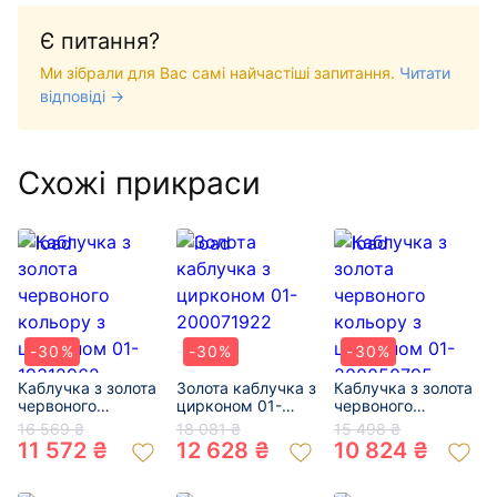
Є питання?
Ми зібрали для Вас самі найчастіші запитання.
Читати
відповіді →
Схожі прикраси
-30%
-30%
-30%
Каблучка з золота
Золота каблучка з
Каблучка з золота
червоного
цирконом 01-
червоного
кольору з
200071922
кольору з
16 569 ₴
18 081 ₴
15 498 ₴
цирконом 01-
цирконом 01-
11 572 ₴
12 628 ₴
10 824 ₴
19312962
200050795