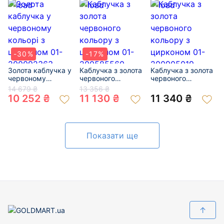
-30%
-17%
Золота каблучка у
Каблучка з золота
Каблучка з золота
червоному
червоного
червоного
кольорі з
кольору з
кольору з
14 679 ₴
13 356 ₴
цирконом 01-
цирконом 01-
цирконом 01-
10 252 ₴
11 130 ₴
11 340 ₴
200092363
200585560
200905019
Показати ще
↑