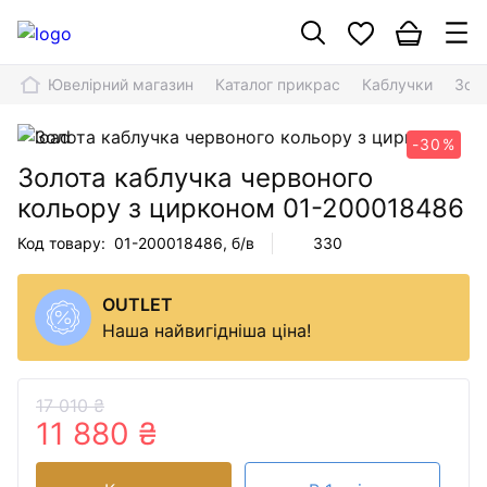
Ювелірний магазин
Каталог прикрас
Каблучки
Зол
-30%
Золота каблучка червоного
кольору з цирконом
01-200018486
Код товару:
01-200018486
, б/в
330
OUTLET
Наша найвигідніша ціна!
17 010 ₴
11 880 ₴