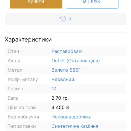
Купити
В 1 клік
3
Характеристики
Стан
Реставровані
Акція
Outlet (Остання ціна)
Метал
Золото 585˚
Колір металу
Червоний
Розмір
17
Вага
2.70 гр.
Ціна за грам
4 400 ₴
Вид каблучки
Неповна доріжка
Тип вставки
Синтетичне каміння