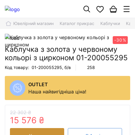
Ювелірний магазин
Каталог прикрас
Каблучки
Каб
-30%
Каблучка з золота у червоному
кольорі з цирконом
01-200055295
Код товару:
01-200055295
, б/в
258
OUTLET
Наша найвигідніша ціна!
22 302 ₴
15 576 ₴