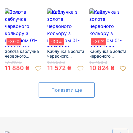
-30%
-30%
-30%
Золота каблучка
Каблучка з золота
Каблучка з золота
червоного
червоного
червоного
кольору з
кольору з
кольору з
17 010 ₴
16 569 ₴
15 498 ₴
цирконом 01-
цирконом 01-
цирконом 01-
11 880 ₴
11 572 ₴
10 824 ₴
200018486
19312962
200050795
Показати ще