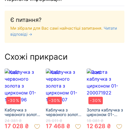
Є питання?
Ми зібрали для Вас самі найчастіші запитання.
Читати
відповіді →
Схожі прикраси
-30%
-30%
-30%
Каблучка з
Каблучка з
Золота каблучка з
червоного золота
червоного золота
цирконом 01-
з цирконом 01-
з цирконом 01-
200071922
24 381 ₴
25 011 ₴
18 081 ₴
19280396
19273207
17 028 ₴
17 468 ₴
12 628 ₴