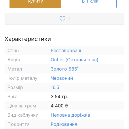
Купити
В 1 клік
1
Характеристики
Стан
Реставровані
Акція
Outlet (Остання ціна)
Метал
Золото 585˚
Колір металу
Червоний
Розмір
16.5
Вага
3.54 гр.
Ціна за грам
4 400 ₴
Вид каблучки
Неповна доріжка
Покриття
Родіювання