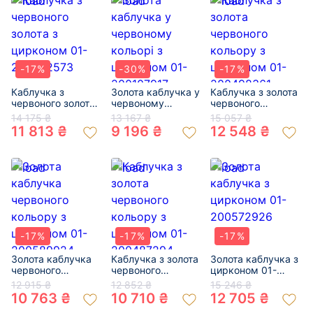
-17%
-30%
-17%
Каблучка з
Золота каблучка у
Каблучка з золота
червоного золота
червоному
червоного
з цирконом 01-
кольорі з
кольору з
14 175 ₴
13 167 ₴
15 057 ₴
200362573
цирконом 01-
цирконом 01-
11 813 ₴
9 196 ₴
12 548 ₴
200107917
200498361
-17%
-17%
-17%
Золота каблучка
Каблучка з золота
Золота каблучка з
червоного
червоного
цирконом 01-
кольору з
кольору з
200572926
12 915 ₴
12 852 ₴
15 246 ₴
цирконом 01-
цирконом 01-
10 763 ₴
10 710 ₴
12 705 ₴
200589924
200487294