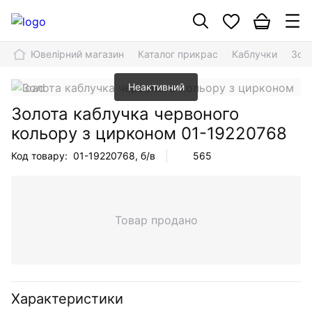
Ювелірний магазин
Каталог прикрас
Каблучки
Зол
Неактивний
Золота каблучка червоного
кольору з цирконом
01-19220768
Код товару:
01-19220768
, б/в
565
Товар продано
Характеристики