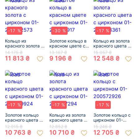
-17 %
-30 %
-17 %
Кольцо из
Золотое кольцо в
Кольцо из золота
красного золота с
красном цвете с
красного цвета с
цирконом 01-
цирконом 01-
цирконом 01-
14 175 ₴
13 167 ₴
15 057 ₴
200362573
200107917
200498361
11 813 ₴
9 196 ₴
12 548 ₴
-17 %
-17 %
-17 %
Золотое кольцо
Кольцо из золота
Золотое кольцо с
красного цвета с
красного цвета с
цирконом 01-
цирконом 01-
цирконом 01-
200572926
12 915 ₴
12 852 ₴
15 246 ₴
200589924
200487294
10 763 ₴
10 710 ₴
12 705 ₴