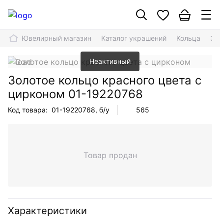
Ювелирный магазин
Каталог украшений
Кольца
Зо
Неактивный
Золотое кольцо красного цвета с
цирконом
01-19220768
Код товара:
01-19220768
, б/у
565
Товар продан
Характеристики