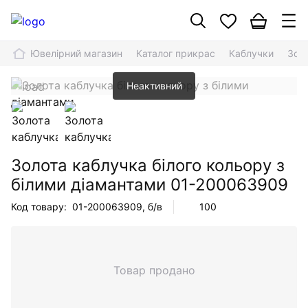
Ювелірний магазин
Каталог прикрас
Каблучки
Золо
Неактивний
Золота каблучка білого кольору з
білими діамантами
01-200063909
Код товару:
01-200063909
, б/в
100
Товар продано