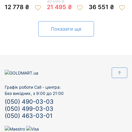
42 991 ₴
200271965
01-200779925
01-200965887
12 778 ₴
21 495 ₴
36 551 ₴
Показати ще
↑
Графік роботи Call - центра:
Без вихідних, з 9:00 до 21:00
(050) 490-03-03
(050) 499-03-03
(050) 463-03-01