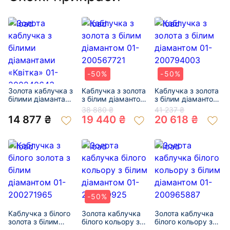
-50%
-50%
Золота каблучка з
Каблучка з золота
Каблучка з золота
білими діамантами
з білим діамантом
з білим діамантом
«Квітка» 01-
01-200567721
01-200794003
38 880 ₴
41 237 ₴
200240643
14 877 ₴
19 440 ₴
20 618 ₴
-50%
Каблучка з білого
Золота каблучка
Золота каблучка
золота з білим
білого кольору з
білого кольору з
діамантом 01-
білим діамантом
білим діамантом