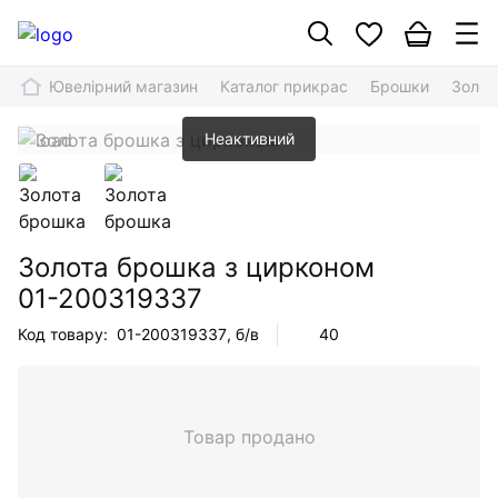
Ювелірний магазин
Каталог прикрас
Брошки
Золот
Неактивний
Золота брошка з цирконом
01-200319337
Код товару:
01-200319337
, б/в
40
Товар продано