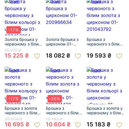
-17%
Золота брошка у
Золота брошка з
Брошка з
червоному з білим
цирконом 01-
червоного з білим
кольорі з
200966634
золота з цирконом
18 270 ₴
цирконом 01-
01-201043792
15 225 ₴
18 082 ₴
19 593 ₴
200453094
-17%
-30%
Брошка з золота
Брошка з
Брошка з золота у
червоного з білим
червоного з білим
червоному з білим
кольору з
золота з цирконом
кольорі з
20 034 ₴
15 183 ₴
цирконом 01-
«Букет» 01-
цирконом
16 695 ₴
10 604 ₴
15 183 ₴
200405240
200374438
«Серце» 01-