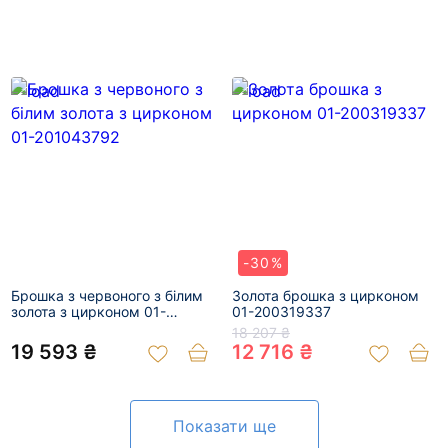
-30%
Брошка з червоного з білим
Золота брошка з цирконом
золота з цирконом 01-
01-200319337
201043792
18 207 ₴
19 593 ₴
12 716 ₴
Показати ще