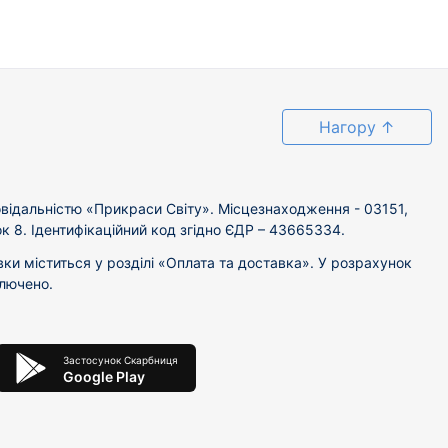
Нагору
↑
відальністю «Прикраси Світу». Місцезнаходження - 03151,
ок 8. Ідентифікаційний код згідно ЄДР – 43665334.
вки міститься у розділі «Оплата та доставка». У розрахунок
ключено.
Застосунок Скарбниця
Google Play