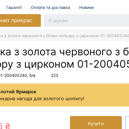
Гарантії
Оплата та доставка
Новини
рних прикрас
а з золота червоного з білим кольору з цирконом 01-20040524
а з золота червоного з 
ору з цирконом
01-20040
01-200405240
, б/в
223
олотий Ярмарок
карна нагода для золотого шопінгу!
Купити
5 ₴