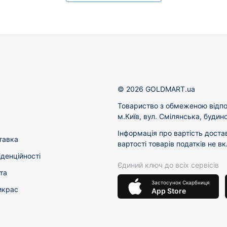
© 2026 GOLDMART.ua
Товариство з обмеженою відпо
м.Київ, вул. Смілянська, будин
Інформація про вартість доста
тавка
вартості товарів податків не в
іденційності
Єдиний ключ до всіх сервісів
та
Застосунок Скарбниця
икрас
App Store