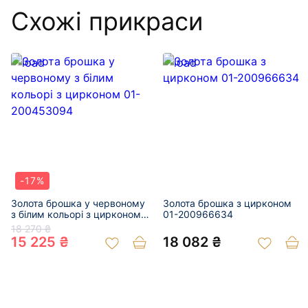
Схожі прикраси
-17%
Золота брошка у червоному
Золота брошка з цирконом
з білим кольорі з цирконом
01-200966634
01-200453094
18 270 ₴
15 225 ₴
18 082 ₴