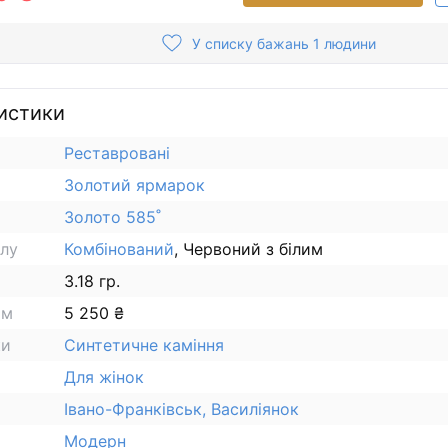
У списку бажань 1 людини
истики
Реставровані
Золотий ярмарок
Золото 585˚
алу
Комбінований
, Червоний з білим
3.18 гр.
ам
5 250 ₴
ки
Синтетичне каміння
Для жінок
Івано-Франківськ, Василіянок
Модерн