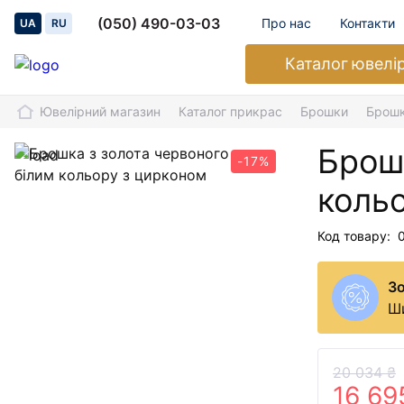
(050) 490-03-03
Про нас
Контакти
UA
RU
Каталог
ювелі
Ювелірний магазин
Каталог прикрас
Брошки
Брошк
Брошк
-17%
коль
Код товару:
З
Ши
20 034 ₴
16 69