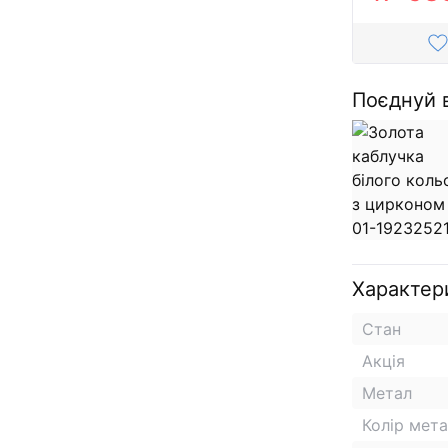
Поєднуй 
Характер
Стан
Акція
Метал
Колір мет