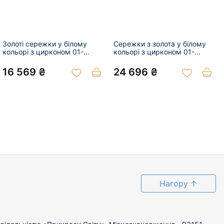
Золоті сережки у білому
Сережки з золота у білому
кольорі з цирконом 01-
кольорі з цирконом 01-
200847299
200863046
16 569 ₴
24 696 ₴
Нагору
↑