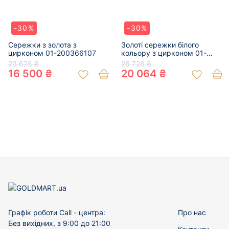
-30%
-30%
Сережки з золота з
Золоті сережки білого
цирконом 01-200366107
кольору з цирконом 01-
19166049
23 625 ₴
28 728 ₴
16 500 ₴
20 064 ₴
Графік роботи Call - центра:
Про нас
Без вихідних, з 9:00 до 21:00