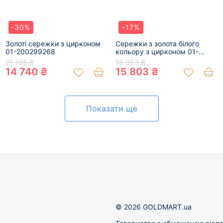
-30%
-17%
Золоті сережки з цирконом
Сережки з золота білого
01-200299268
кольору з цирконом 01-
200788420
21 105 ₴
18 963 ₴
14 740 ₴
15 803 ₴
Показати ще
© 2026 GOLDMART.ua