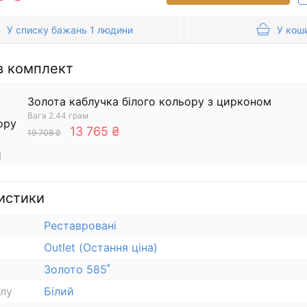
У списку бажань 1 людини
У кош
в комплект
Золота каблучка білого кольору з цирконом
Вага 2.44 грам
13 765 ₴
19 708 ₴
истики
Реставровані
Outlet (Остання ціна)
Золото 585˚
алу
Білий