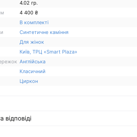
4.02 гр.
ам
4 400 ₴
В комплекті
ки
Синтетичне каміння
Для жінок
Київ, ТРЦ «Smart Plaza»
сережок
Англійська
Класичний
Циркон
а відповіді