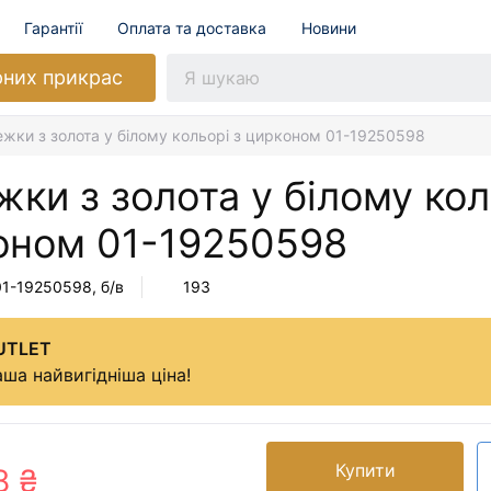
Гарантії
Оплата та доставка
Новини
рних прикрас
жки з золота у білому кольорі з цирконом 01-19250598
ки з золота у білому кол
оном
01-19250598
01-19250598
, б/в
193
UTLET
ша найвигідніша ціна!
Купити
8 ₴