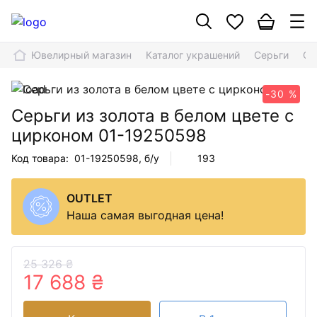
Ювелирный магазин
Каталог украшений
Серьги
Се
-30 %
Серьги из золота в белом цвете с
цирконом
01-19250598
Код товара:
01-19250598
, б/у
193
OUTLET
Наша самая выгодная цена!
25 326 ₴
17 688 ₴