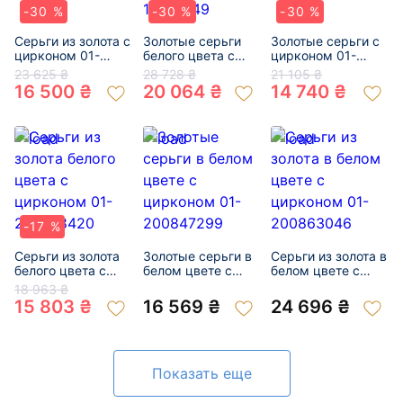
-30 %
-30 %
-30 %
Серьги из золота с
Золотые серьги
Золотые серьги с
цирконом 01-
белого цвета с
цирконом 01-
200366107
цирконом 01-
200299268
23 625 ₴
28 728 ₴
21 105 ₴
19166049
16 500 ₴
20 064 ₴
14 740 ₴
-17 %
Серьги из золота
Золотые серьги в
Серьги из золота в
белого цвета с
белом цвете с
белом цвете с
цирконом 01-
цирконом 01-
цирконом 01-
18 963 ₴
200788420
200847299
200863046
15 803 ₴
16 569 ₴
24 696 ₴
Показать еще