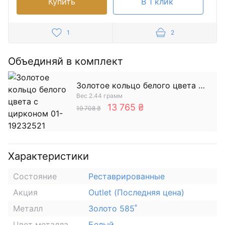
Купить
В 1 клик
1
2
Объединяй в комплект
Золотое кольцо белого цвета с
Вес 2.44 грамм
цирконом
13 765 ₴
19 708 ₴
Характеристики
Состояние
Реставрированные
Акция
Outlet (Последняя цена)
Металл
Золото 585˚
Цвет металла
Белый