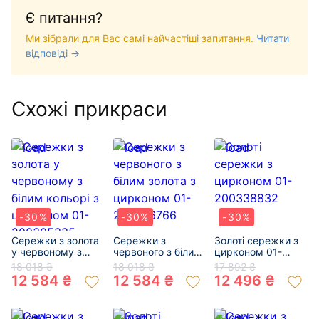
Є питання?
Ми зібрали для Вас самі найчастіші запитання.
Читати
відповіді →
Схожі прикраси
-30%
-30%
-30%
Сережки з золота
Сережки з
Золоті сережки з
у червоному з
червоного з білим
цирконом 01-
білим кольорі з
золота з цирконом
200338832
18 018 ₴
18 018 ₴
17 892 ₴
цирконом 01-
01-200366766
12 584 ₴
12 584 ₴
12 496 ₴
200305335