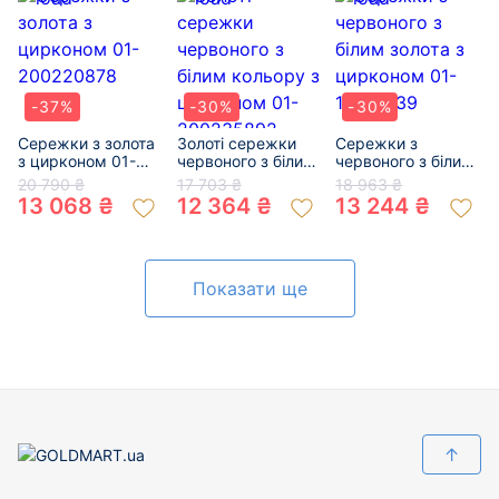
-37%
-30%
-30%
Сережки з золота
Золоті сережки
Сережки з
з цирконом 01-
червоного з білим
червоного з білим
200220878
кольору з
золота з цирконом
20 790 ₴
17 703 ₴
18 963 ₴
цирконом 01-
01-19301039
13 068 ₴
12 364 ₴
13 244 ₴
200235892
Показати ще
↑