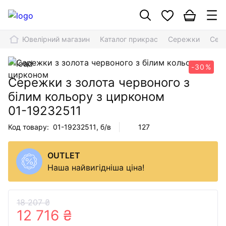
Ювелірний магазин
Каталог прикрас
Сережки
Сере
-30%
Сережки з золота червоного з
білим кольору з цирконом
01-19232511
Код товару:
01-19232511
, б/в
127
OUTLET
Наша найвигідніша ціна!
18 207 ₴
12 716 ₴