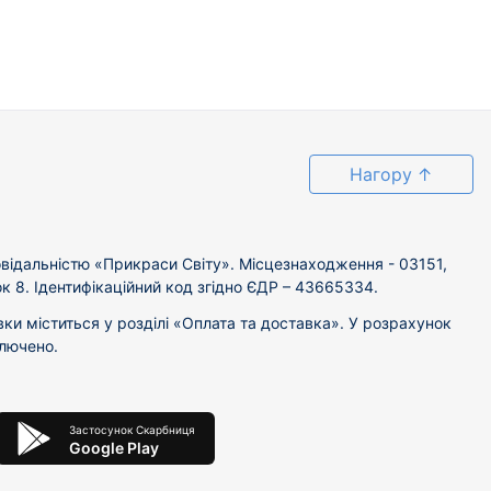
Нагору
↑
відальністю «Прикраси Світу». Місцезнаходження - 03151,
ок 8. Ідентифікаційний код згідно ЄДР – 43665334.
вки міститься у розділі «Оплата та доставка». У розрахунок
ключено.
Застосунок Скарбниця
Google Play