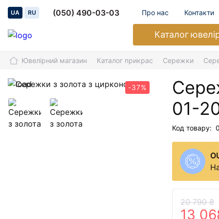
(050) 490-03-03
Про нас
Контакти
UA
RU
Каталог
ювелі
Ювелірний магазин
Каталог прикрас
Сережки
Сере
Сере
-37%
01-2
Код товару:
O
На
20 790 ₴
13 06