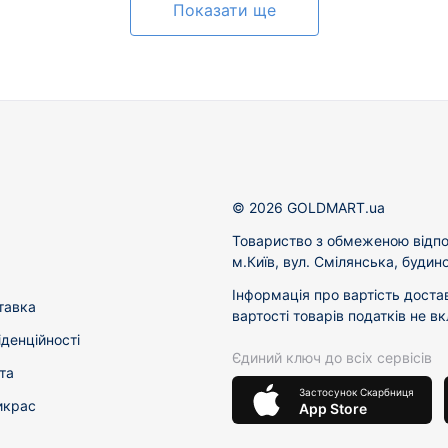
Показати ще
© 2026 GOLDMART.ua
Товариство з обмеженою відпо
м.Київ, вул. Смілянська, будин
Інформація про вартість доста
тавка
вартості товарів податків не в
іденційності
Єдиний ключ до всіх сервісів
та
Застосунок Скарбниця
икрас
App Store