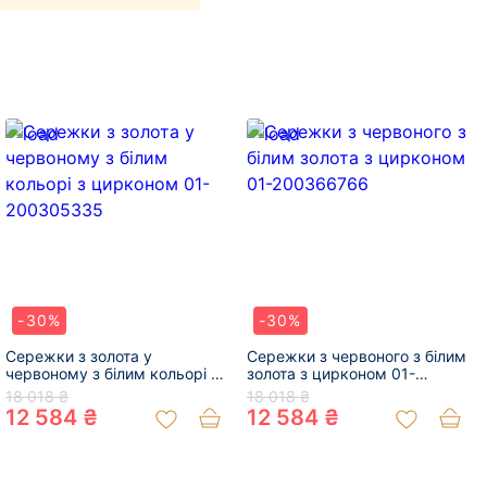
-30%
-30%
Сережки з золота у
Сережки з червоного з білим
червоному з білим кольорі з
золота з цирконом 01-
цирконом 01-200305335
200366766
18 018 ₴
18 018 ₴
12 584 ₴
12 584 ₴