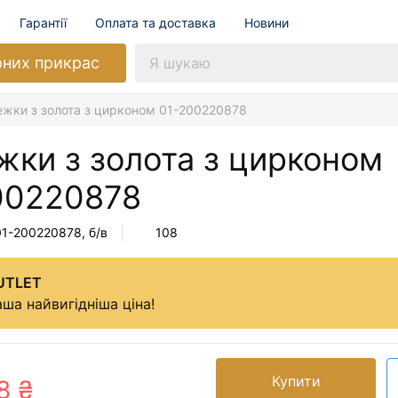
Гарантії
Оплата та доставка
Новини
рних прикрас
жки з золота з цирконом 01-200220878
жки з золота з цирконом
00220878
01-200220878
, б/в
108
UTLET
ша найвигідніша ціна!
Купити
8 ₴