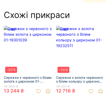
Схожі прикраси
-30%
-30%
Сережки з червоного з білим
Сережки з золота червоного
золота з цирконом 01-
з білим кольору з цирконом
19301039
01-19232511
18 963 ₴
18 207 ₴
13 244 ₴
12 716 ₴