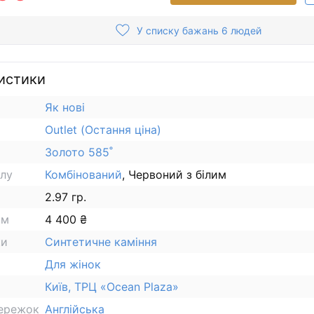
У списку бажань 6 людей
истики
Як нові
Outlet (Остання ціна)
Золото 585˚
алу
Комбінований
, Червоний з білим
2.97 гр.
ам
4 400 ₴
ки
Синтетичне каміння
Для жінок
Київ, ТРЦ «Ocean Plaza»
сережок
Англійська