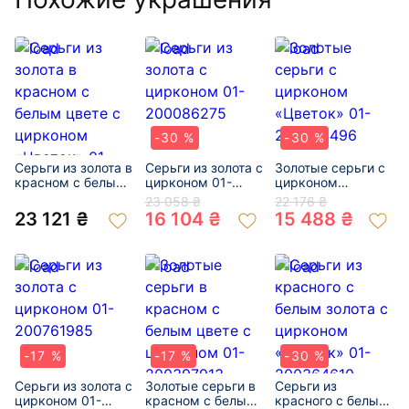
-30 %
-30 %
Серьги из золота в
Серьги из золота с
Золотые серьги с
красном с белым
цирконом 01-
цирконом
цвете с цирконом
200086275
«Цветок» 01-
23 058 ₴
22 176 ₴
«Цветок» 01-
200324496
23 121 ₴
16 104 ₴
15 488 ₴
200946647
-17 %
-17 %
-30 %
Серьги из золота с
Золотые серьги в
Серьги из
цирконом 01-
красном с белым
красного с белым