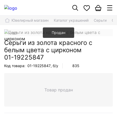
Ювелирный магазин
Каталог украшений
Серьги
Се
Продан
Серьги из золота красного с
белым цвета с цирконом
01-19225847
Код товара:
01-19225847
, б/у
835
Товар продан