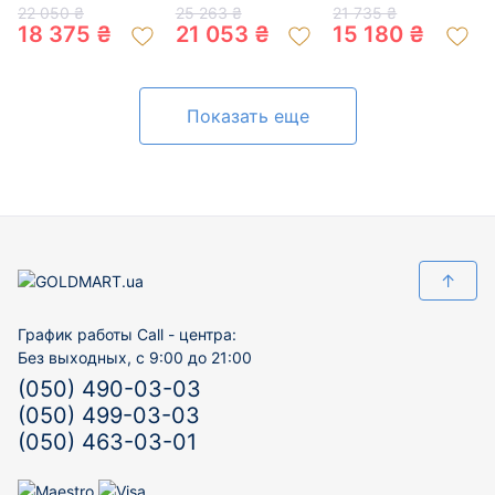
200761985
цвете с цирконом
золота с цирконом
22 050 ₴
25 263 ₴
21 735 ₴
01-200397913
«Цветок» 01-
18 375 ₴
21 053 ₴
15 180 ₴
200364610
Показать еще
↑
График работы Call - центра:
Без выходных, с 9:00 до 21:00
(050) 490-03-03
(050) 499-03-03
(050) 463-03-01